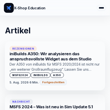
X-Shop Education
Artikel
REZENSIONEN
iniBuilds A350: Wir analysieren das
anspruchsvollste Widget aus dem Studio
Der A350 von iniBuilds für MSFS 2020/2024 ist nicht nur
„ein weiterer Großraumflugzeug“. Lassen Sie uns
herausfinden, was drin ist, ob sich die Einnahme lohnt
MSFS2024
INIBUILDS
A350
und für wen es geeignet ist
5. Aug. 2026
·
6 Min.
·
Fortgeschritten
NACHRICHT
MSFS 2024 – Was ist neu in Sim Update 5.1