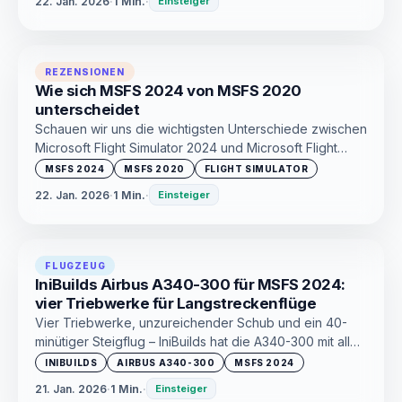
22. Jan. 2026
·
1 Min.
·
Einsteiger
REZENSIONEN
Wie sich MSFS 2024 von MSFS 2020
unterscheidet
Schauen wir uns die wichtigsten Unterschiede zwischen
Microsoft Flight Simulator 2024 und Microsoft Flight
Simulator 2020 an: Physik, Inhalt, Simulationsansatz und
MSFS 2024
MSFS 2020
FLIGHT SIMULATOR
wer wirklich upgraden sollte.
22. Jan. 2026
·
1 Min.
·
Einsteiger
FLUGZEUG
IniBuilds Airbus A340-300 für MSFS 2024:
vier Triebwerke für Langstreckenflüge
Vier Triebwerke, unzureichender Schub und ein 40-
minütiger Steigflug – IniBuilds hat die A340-300 mit all
ihren Einschränkungen nachgebaut. Bereit für die
INIBUILDS
AIRBUS A340-300
MSFS 2024
Herausforderung?
21. Jan. 2026
·
1 Min.
·
Einsteiger