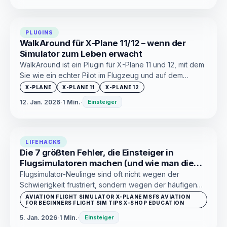
PLUGINS
WalkAround für X-Plane 11/12 – wenn der
Simulator zum Leben erwacht
WalkAround ist ein Plugin für X-Plane 11 und 12, mit dem
Sie wie ein echter Pilot im Flugzeug und auf dem
Flughafen herumlaufen können. Minimales Pathos,
X-PLANE
X-PLANE 11
X-PLANE 12
maximale Immersion. Eines dieser Dinge, die einer
12. Jan. 2026
·
1 Min.
·
Einsteiger
normalen Kamera das Gefühl geben, eine Fälschung zu
sein.
LIFEHACKS
Die 7 größten Fehler, die Einsteiger in
Flugsimulatoren machen (und wie man die
Freude am Fliegen nicht verliert)
Flugsimulator-Neulinge sind oft nicht wegen der
Schwierigkeit frustriert, sondern wegen der häufigen
Fehler. In diesem Artikel analysieren wir die häufigsten
AVIATION FLIGHT SIMULATOR X-PLANE MSFS AVIATION
FOR BEGINNERS FLIGHT SIM TIPS X-SHOP EDUCATION
Fehler und erklären, wie man mit dem Fliegen aus
Vergnügen und nicht aus Schmerz beginnt.
5. Jan. 2026
·
1 Min.
·
Einsteiger