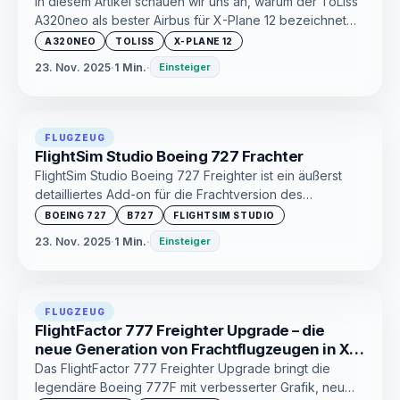
In diesem Artikel schauen wir uns an, warum der ToLiss
A320neo als bester Airbus für X-Plane 12 bezeichnet
wird und ob er sein Geld wirklich wert ist.
A320NEO
TOLISS
X-PLANE 12
23. Nov. 2025
·
1 Min.
·
Einsteiger
FLUGZEUG
FlightSim Studio Boeing 727 Frachter
FlightSim Studio Boeing 727 Freighter ist ein äußerst
detailliertes Add-on für die Frachtversion des
legendären dreimotorigen Verkehrsflugzeugs für
BOEING 727
B727
FLIGHTSIM STUDIO
Microsoft Flight Simulator.
23. Nov. 2025
·
1 Min.
·
Einsteiger
FLUGZEUG
FlightFactor 777 Freighter Upgrade – die
neue Generation von Frachtflugzeugen in X-
Plane
Das FlightFactor 777 Freighter Upgrade bringt die
legendäre Boeing 777F mit verbesserter Grafik, neu