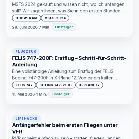
MSFS 2024 gekauft und wissen nicht, wo ich anfangen
soll? Wir sagen Ihnen, was Sie in den ersten Stunden
tun sollten, um sich nicht zu verirren und sofort Spaß am
НОВИЧКАМ
MSFS-2024
Fliegen zu haben.
28. Juni 2026
·
7 Min.
·
Einsteiger
FLUGZEUG
FELIS 747-200F: Erstflug – Schritt-für-Schritt-
Anleitung
Eine vollständige Anleitung zum Erstflug der FELIS
Boeing 747-200F in X-Plane 12. Von einem kalten
Cockpit bis zum Abschalten der Triebwerke – kein
FELIS 747
BOEING 747-200F
X-PLANE 12
Wasser, genau das, was Sie wirklich tun müssen.
11. Mai 2026
·
1 Min.
·
Einsteiger
Geeignet für alle, die das Addon gerade gekauft haben
und Classic Queen sofort richtig in die Luft heben
möchten.
LIFEHACKS
Anfängerfehler beim ersten Fliegen unter
VFR
PVP scheint einfach zu sein – starten, fliegen, landen.