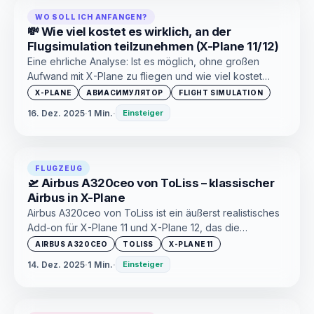
WO SOLL ICH ANFANGEN?
💸 Wie viel kostet es wirklich, an der
Flugsimulation teilzunehmen (X-Plane 11/12)
Eine ehrliche Analyse: Ist es möglich, ohne großen
Aufwand mit X-Plane zu fliegen und wie viel kostet
dieses Hobby auf verschiedenen Ebenen wirklich?
X-PLANE
АВИАСИМУЛЯТОР
FLIGHT SIMULATION
16. Dez. 2025
·
1 Min.
·
Einsteiger
FLUGZEUG
🛫 Airbus A320ceo von ToLiss – klassischer
Airbus in X-Plane
Airbus A320ceo von ToLiss ist ein äußerst realistisches
Add-on für X-Plane 11 und X-Plane 12, das die
klassische Version der A320-Familie mit maximaler
AIRBUS A320CEO
TOLISS
X-PLANE 11
Genauigkeit von Systemen, Avionik und Flugmodell
14. Dez. 2025
·
1 Min.
·
Einsteiger
nachbildet. Eine ideale Wahl für alle, die ein Airbus-
Erlebnis der alten Schule mit der charakteristischen Fly-
by-Wire-Philosophie von ToLiss wünschen.