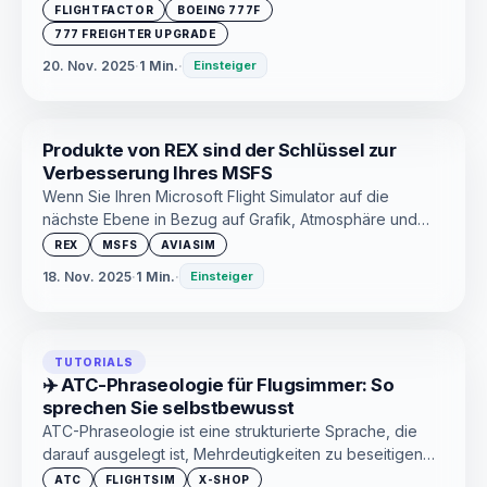
gestalteten Systemen, neuen Funktionen und einem
FLIGHTFACTOR
BOEING 777F
modernen Ansatz zur Simulation eines
777 FREIGHTER UPGRADE
Schwerlastfahrzeugs auf ein neues Maß an Realismus.
20. Nov. 2025
·
1 Min.
·
Einsteiger
Produkte von REX sind der Schlüssel zur
Verbesserung Ihres MSFS
Wenn Sie Ihren Microsoft Flight Simulator auf die
nächste Ebene in Bezug auf Grafik, Atmosphäre und
Realismus bringen möchten, sind Produkte von REX
REX
MSFS
AVIASIM
Simulations die perfekte Lösung.
18. Nov. 2025
·
1 Min.
·
Einsteiger
TUTORIALS
✈️ ATC-Phraseologie für Flugsimmer: So
sprechen Sie selbstbewusst
ATC-Phraseologie ist eine strukturierte Sprache, die
darauf ausgelegt ist, Mehrdeutigkeiten zu beseitigen
und die Kommunikation zu beschleunigen. Es genügt,
ATC
FLIGHTSIM
X-SHOP