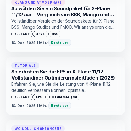
KLANG UND ATMOSPHÄRE
So wählen Sie ein Soundpaket für X-Plane
11/12 aus – Vergleich von BSS, Mango und
FMOD (2025)
Vollständiger Vergleich der Soundpakete für X-Plane:
BSS, Mango Studios und FMOD. Wir analysieren die
Qualität, Kompatibilität, Funktionen jedes Pakets und
X-PLANE
ЗВУК
BSS
Empfehlungen für verschiedene Flugzeuge. Hilft Ihnen,
10. Dez. 2025
·
1 Min.
·
Einsteiger
den besten Sound für Ihren Simulator auszuwählen.
TUTORIALS
So erhöhen Sie die FPS in X-Plane 11/12 –
Vollständiger Optimierungsleitfaden (2025)
Erfahren Sie, wie Sie die Leistung von X-Plane 11/12
deutlich verbessern können: optimale
Grafikeinstellungen, Tweaks, Lua-Skripte, Plugin-
X-PLANE
FPS
ОПТИМИЗАЦИЯ
Bereinigung und Szenentipps. Eine vollständige
10. Dez. 2025
·
1 Min.
·
Einsteiger
Anleitung, die dabei hilft, die FPS auf jedem PC zu
steigern.
WO SOLL ICH ANFANGEN?