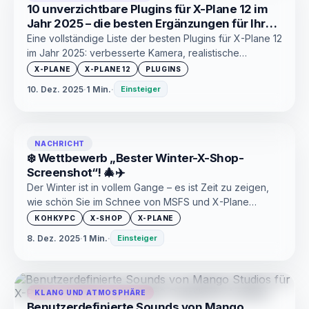
10 unverzichtbare Plugins für X-Plane 12 im
Jahr 2025 – die besten Ergänzungen für Ihren
Simulator
Eine vollständige Liste der besten Plugins für X-Plane 12
im Jahr 2025: verbesserte Kamera, realistische
Flugzeugbewegung, Bodenabfertigung, Karten,
X-PLANE
X-PLANE 12
PLUGINS
Verkehr und vieles mehr. Eine aktualisierte und aktuelle
10. Dez. 2025
·
1 Min.
·
Einsteiger
Auswahl an unverzichtbaren Add-ons.
NACHRICHT
❄️ Wettbewerb „Bester Winter-X-Shop-
Screenshot“! 🎄✈️
Der Winter ist in vollem Gange – es ist Zeit zu zeigen,
wie schön Sie im Schnee von MSFS und X-Plane
fliegen! Wir starten einen Neujahrs-Screenshot-
КОНКУРС
X-SHOP
X-PLANE
Wettbewerb und jeder von euch kann sich nicht nur
8. Dez. 2025
·
1 Min.
·
Einsteiger
ausdrücken, sondern erhält auch X-Shop Rewards-Boni
🔥
KLANG UND ATMOSPHÄRE
Benutzerdefinierte Sounds von Mango