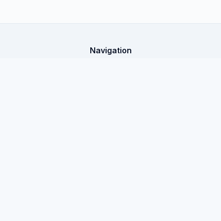
Navigation
Startseite
X-Shop Education
Alle Artikel
Rechtliche Informationen
Öffentliches Angebot
Datenschutzrichtlinie
Dokumentation
Kontakte