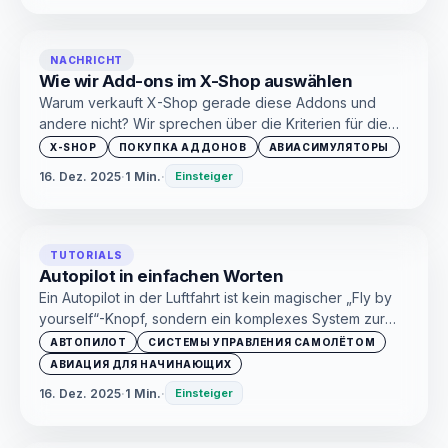
NACHRICHT
Wie wir Add-ons im X-Shop auswählen
Warum verkauft X-Shop gerade diese Addons und
andere nicht? Wir sprechen über die Kriterien für die
Auswahl der Produkte für unseren Shop
X-SHOP
ПОКУПКА АДДОНОВ
АВИАСИМУЛЯТОРЫ
16. Dez. 2025
·
1 Min.
·
Einsteiger
TUTORIALS
Autopilot in einfachen Worten
Ein Autopilot in der Luftfahrt ist kein magischer „Fly by
yourself“-Knopf, sondern ein komplexes System zur
Unterstützung von Piloten.
АВТОПИЛОТ
СИСТЕМЫ УПРАВЛЕНИЯ САМОЛЁТОМ
АВИАЦИЯ ДЛЯ НАЧИНАЮЩИХ
16. Dez. 2025
·
1 Min.
·
Einsteiger