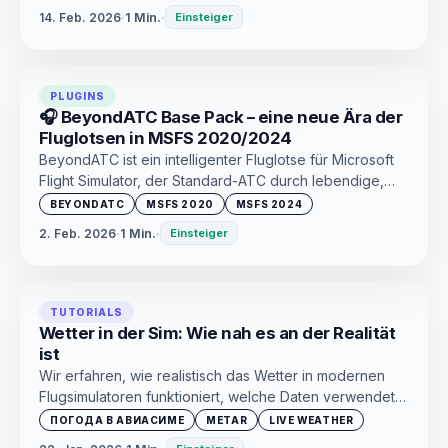
herausfinden, was drin ist, für wen es geeignet ist und
14. Feb. 2026
·
1 Min.
·
Einsteiger
ob sich der Kauf lohnt.
PLUGINS
🎧 BeyondATC Base Pack – eine neue Ära der
Fluglotsen in MSFS 2020/2024
BeyondATC ist ein intelligenter Fluglotse für Microsoft
Flight Simulator, der Standard-ATC durch lebendige,
logische und realistische Kommunikation ersetzt. Keine
BEYONDATC
MSFS 2020
MSFS 2024
Langeweile und identische Phrasen mehr – einfach
2. Feb. 2026
·
1 Min.
·
Einsteiger
echte Luftfahrt-Atmosphäre.
TUTORIALS
Wetter in der Sim: Wie nah es an der Realität
ist
Wir erfahren, wie realistisch das Wetter in modernen
Flugsimulatoren funktioniert, welche Daten verwendet
werden und wo die Grenze zwischen realen
ПОГОДА В АВИАСИМЕ
METAR
LIVE WEATHER
Wetterbedingungen und Simulation liegt.