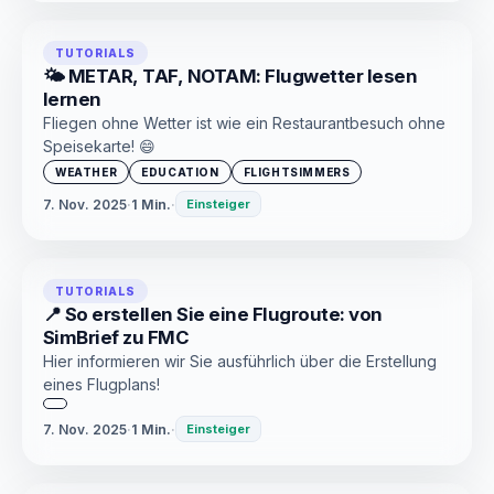
TUTORIALS
🌤️ METAR, TAF, NOTAM: Flugwetter lesen
lernen
Fliegen ohne Wetter ist wie ein Restaurantbesuch ohne
Speisekarte! 😄
WEATHER
EDUCATION
FLIGHTSIMMERS
7. Nov. 2025
·
1 Min.
·
Einsteiger
TUTORIALS
📍 So erstellen Sie eine Flugroute: von
SimBrief zu FMC
Hier informieren wir Sie ausführlich über die Erstellung
eines Flugplans!
7. Nov. 2025
·
1 Min.
·
Einsteiger