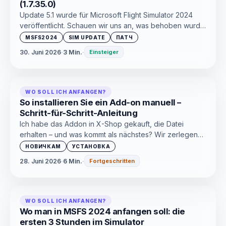
(1.7.35.0)
Update 5.1 wurde für Microsoft Flight Simulator 2024
veröffentlicht. Schauen wir uns an, was behoben wurde:
von Stabilität und Elektrik auf Glas bis hin zu WASM-
MSFS2024
SIM UPDATE
ПАТЧ
Abstürzen auf ATR und Aerostar 600.
30. Juni 2026
·
3 Min.
·
Einsteiger
WO SOLL ICH ANFANGEN?
So installieren Sie ein Add-on manuell –
Schritt-für-Schritt-Anleitung
Ich habe das Addon in X-Shop gekauft, die Datei
erhalten – und was kommt als nächstes? Wir zerlegen
die Installation manuell für MSFS 2024, X-Plane 12 und
НОВИЧКАМ
УСТАНОВКА
P3D. Keine weiteren Worte, nur zur Sache.
28. Juni 2026
·
6 Min.
·
Fortgeschritten
WO SOLL ICH ANFANGEN?
Wo man in MSFS 2024 anfangen soll: die
ersten 3 Stunden im Simulator