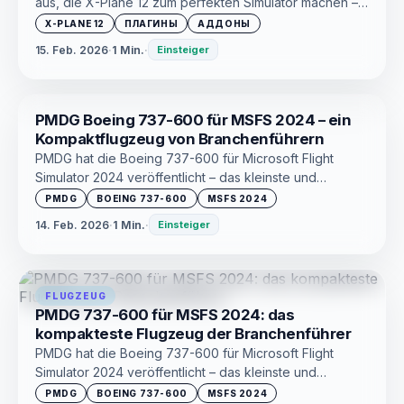
aus, die X-Plane 12 zum perfekten Simulator machen –
von visuellen Verbesserungen und Kamera bis hin zu
X-PLANE 12
ПЛАГИНЫ
АДДОНЫ
Leistung und Navigation
15. Feb. 2026
·
1 Min.
·
Einsteiger
PMDG Boeing 737-600 für MSFS 2024 – ein
Kompaktflugzeug von Branchenführern
PMDG hat die Boeing 737-600 für Microsoft Flight
Simulator 2024 veröffentlicht – das kleinste und
günstigste Flugzeug der 737NG-Reihe. Lassen Sie uns
PMDG
BOEING 737-600
MSFS 2024
herausfinden, was drin ist, für wen es geeignet ist und
14. Feb. 2026
·
1 Min.
·
Einsteiger
ob sich der Kauf lohnt
FLUGZEUG
PMDG 737-600 für MSFS 2024: das
kompakteste Flugzeug der Branchenführer
PMDG hat die Boeing 737-600 für Microsoft Flight
Simulator 2024 veröffentlicht – das kleinste und
günstigste Flugzeug der 737NG-Reihe. Lassen Sie uns
PMDG
BOEING 737-600
MSFS 2024