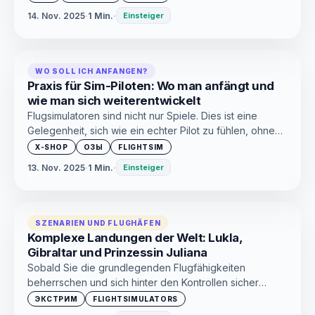
ein paar Schlüsselsituationen zu meistern und die Angst
14. Nov. 2025
·
1 Min.
·
Einsteiger
verschwindet.
WO SOLL ICH ANFANGEN?
Praxis für Sim-Piloten: Wo man anfängt und
wie man sich weiterentwickelt
Flugsimulatoren sind nicht nur Spiele. Dies ist eine
Gelegenheit, sich wie ein echter Pilot zu fühlen, ohne
das Haus verlassen zu müssen.
X-SHOP
ОЗЫ
FLIGHTSIM
13. Nov. 2025
·
1 Min.
·
Einsteiger
SZENARIEN UND FLUGHÄFEN
Komplexe Landungen der Welt: Lukla,
Gibraltar und Prinzessin Juliana
Sobald Sie die grundlegenden Flugfähigkeiten
beherrschen und sich hinter den Kontrollen sicher
fühlen, ist es Zeit, etwas Aufregenderes
ЭКСТРИМ
FLIGHTSIMULATORS
auszuprobieren.