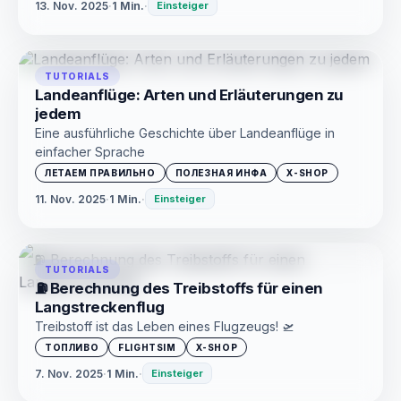
13. Nov. 2025
·
1 Min.
·
Einsteiger
TUTORIALS
Landeanflüge: Arten und Erläuterungen zu
jedem
Eine ausführliche Geschichte über Landeanflüge in
einfacher Sprache
ЛЕТАЕМ ПРАВИЛЬНО
ПОЛЕЗНАЯ ИНФА
X-SHOP
11. Nov. 2025
·
1 Min.
·
Einsteiger
TUTORIALS
⛽ Berechnung des Treibstoffs für einen
Langstreckenflug
Treibstoff ist das Leben eines Flugzeugs! 🛫
ТОПЛИВО
FLIGHTSIM
X-SHOP
7. Nov. 2025
·
1 Min.
·
Einsteiger