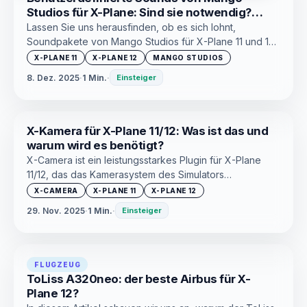
Studios für X-Plane: Sind sie notwendig?
Detaillierte Analyse
Lassen Sie uns herausfinden, ob es sich lohnt,
Soundpakete von Mango Studios für X-Plane 11 und 12
zu kaufen. Wir vergleichen Standardsounds mit
X-PLANE 11
X-PLANE 12
MANGO STUDIOS
benutzerdefinierten Sounds und analysieren die
8. Dez. 2025
·
1 Min.
·
Einsteiger
Auswirkungen auf den Realismus der Simulation und
das Eintauchen in den Flug.
X-Kamera für X-Plane 11/12: Was ist das und
warum wird es benötigt?
X-Camera ist ein leistungsstarkes Plugin für X-Plane
11/12, das das Kamerasystem des Simulators
revolutioniert. Erstellen Sie filmische Looks, speichern
X-CAMERA
X-PLANE 11
X-PLANE 12
Sie Ihre eigenen Kamerawinkel und steuern Sie Ihre
29. Nov. 2025
·
1 Min.
·
Einsteiger
Kamera mit noch nie dagewesener Flexibilität ✈️
FLUGZEUG
ToLiss A320neo: der beste Airbus für X-
Plane 12?