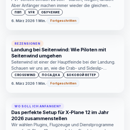
Aber Anfänger machen immer wieder die gleichen
Fehler. Wir werfen einen Blick auf die häufigsten Fehler
ПВП
VFR
ОБУЧЕНИЕ
und wie man sie beim ersten Mal vermeidet.
6. März 2026
·
1 Min.
·
Fortgeschritten
REZENSIONEN
Landung bei Seitenwind: Wie Piloten mit
Seitenwind umgehen
Seitenwind ist einer der Hauptfeinde bei der Landung.
Schauen wir uns an, wie die Crab- und Sideslip-
Techniken funktionieren, welche Seitenwindgrenze als
CROSSWIND
ПОСАДКА
БОКОВОЙ ВЕТЕР
sicher gilt und wie es im Simulator aussieht.
6. März 2026
·
1 Min.
·
Fortgeschritten
WO SOLL ICH ANFANGEN?
Das perfekte Setup für X-Plane 12 im Jahr
2026 zusammenstellen
Wir wählen Plugins, Flugzeuge und Dienstprogramme