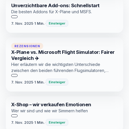
Unverzichtbare Add-ons: Schnellstart
Die besten Addons für X-Plane und MSFS.
7. Nov. 2025
·
1 Min.
·
Einsteiger
REZENSIONEN
X-Plane vs. Microsoft Flight Simulator: Fairer
Vergleich ✈️
Hier erläutern wir die wichtigsten Unterschiede
zwischen den beiden führenden Flugsimulatoren,
helfen Ihnen bei der Auswahl der richtigen Option
7. Nov. 2025
·
1 Min.
·
basierend auf Ihren Zielen und PC-Spezifikationen und
Einsteiger
erklären, warum viele Simmer beide Plattformen
verwenden.
X-Shop – wir verkaufen Emotionen
Wer wir sind und wie wir Simmern helfen
7. Nov. 2025
·
1 Min.
·
Einsteiger