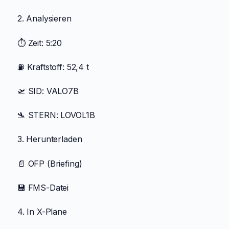
2. Analysieren
⏱️ Zeit: 5:20
⛽ Kraftstoff: 52,4 t
🛫 SID: VALO7B
🛬 STERN: LOVOL1B
3. Herunterladen
📄 OFP (Briefing)
💾 FMS-Datei
4. In X-Plane