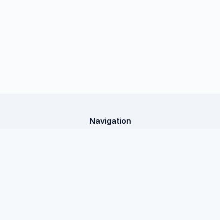
Navigation
Startseite
X-Shop Education
Alle Artikel
Rechtliche Informationen
Öffentliches Angebot