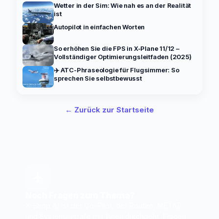
Wetter in der Sim: Wie nah es an der Realität
ist
Autopilot in einfachen Worten
So erhöhen Sie die FPS in X-Plane 11/12 –
Vollständiger Optimierungsleitfaden (2025)
✈️ ATC-Phraseologie für Flugsimmer: So
sprechen Sie selbstbewusst
← Zurück zur Startseite
Noch Fragen zum Thema?
X-Shop AI ist der Co-Pilot, der Routen, METAR
und Systemausfälle mit Ihnen durchgeht. Fragen