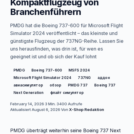
Kompaktflugzeug von
Branchenführern
PMDG hat die Boeing 737-600 für Microsoft Flight
Simulator 2024 veröffentlicht – das kleinste und
günstigste Flugzeug der 737NG-Reihe. Lassen Sie
uns herausfinden, was drin ist, für wen es
geeignet ist und ob sich der Kauf lohnt
PMDG
Boeing 737-600
MSFS 2024
Microsoft Flight Simulator 2024
737NG
аддон
авиасимулятор
обзор
PMDG 737
Boeing 737
Next Generation
флайт симулятор
February 14, 2026
·
3 Min.
·
3400
Aufrufe
·
Aktualisiert
August 6, 2026
·
Von
X-Shop Redaktion
PMDG überträgt weiterhin seine Boeing 737 Next