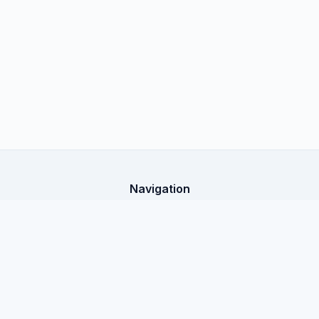
Navigation
Startseite
X-Shop Education
Alle Artikel
Rechtliche Informationen