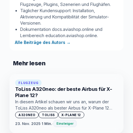
Flugzeuge, Plugins, Szenerien und Flughäfen.
Täglicher Kundensupport: Installation,
Aktivierung und Kompatibilität der Simulator-
Versionen.
Dokumentation docs.aviashop.online und
Lernbereich education.aviashop.online.
Alle Beiträge des Autors
→
Mehr lesen
FLUGZEUG
ToLiss A320neo: der beste Airbus für X-
Plane 12?
In diesem Artikel schauen wir uns an, warum der
ToLiss A320neo als bester Airbus für X-Plane 12
bezeichnet wird und ob er sein Geld wirklich wert
A320NEO
TOLISS
X-PLANE 12
ist.
23. Nov. 2025
·
1 Min.
·
Einsteiger