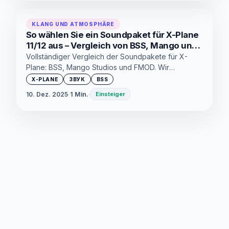
KLANG UND ATMOSPHÄRE
So wählen Sie ein Soundpaket für X-Plane
11/12 aus – Vergleich von BSS, Mango und
FMOD (2025)
Vollständiger Vergleich der Soundpakete für X-
Plane: BSS, Mango Studios und FMOD. Wir
analysieren die Qualität, Kompatibilität, Funktionen
X-PLANE
ЗВУК
BSS
jedes Pakets und Empfehlungen für verschiedene
10. Dez. 2025
·
1 Min.
·
Einsteiger
Flugzeuge. Hilft Ihnen, den besten Sound für Ihren
Simulator auszuwählen.