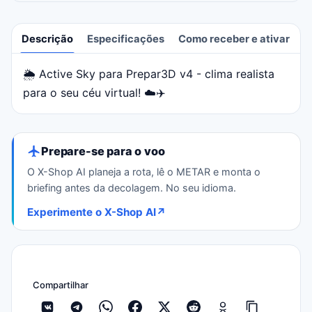
Descrição
Especificações
Como receber e ativar
A
🌦️ Active Sky para Prepar3D v4 - clima realista
Descrição
para o seu céu virtual! ☁️✈️
Prepare-se para o voo
O X-Shop AI planeja a rota, lê o METAR e monta o
briefing antes da decolagem. No seu idioma.
Experimente o X-Shop AI
↗
Compartilhar