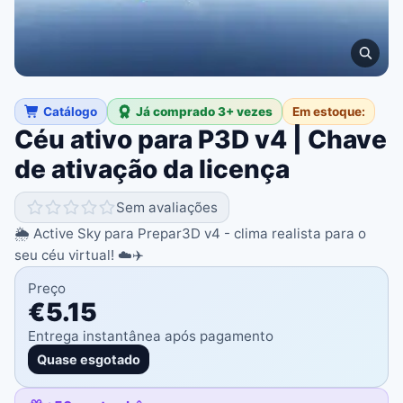
Catálogo
Já comprado 3+ vezes
Em estoque:
Céu ativo para P3D v4 | Chave
de ativação da licença
Sem avaliações
🌦️ Active Sky para Prepar3D v4 - clima realista para o
seu céu virtual! ☁️✈️
Preço
€5.15
Entrega instantânea após pagamento
Quase esgotado