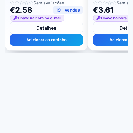
licença
Sem avaliações
Sem ava
€2.58
€3.61
19+ vendas
Chave na hora no e-mail
Chave na hora no
Detalhes
Detal
Adicionar ao carrinho
Adicionar ao