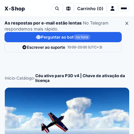
X‑Shop
Carrinho
(
0
)
As respostas por e-mail estão lentas
No Telegram
respondemos mais rápido.
Perguntar ao bot
na hora
Escrever ao suporte
10:00–20:00 (UTC+3)
Céu ativo para P3D v4 | Chave de ativação da
Início
›
Catálogo
›
licença