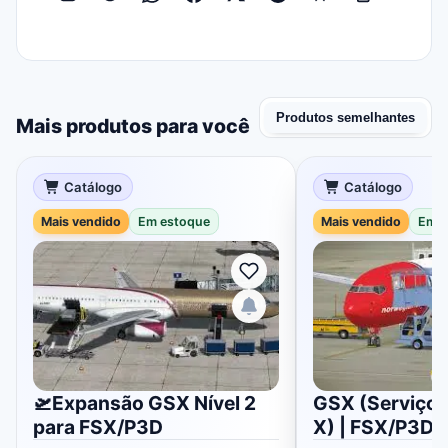
Produtos semelhantes
Mais produtos para você
Catálogo
Catálogo
Mais vendido
Em estoque
Mais vendido
Em e
🛫Expansão GSX Nível 2
GSX (Serviços
para FSX/P3D
X) | FSX/P3D 