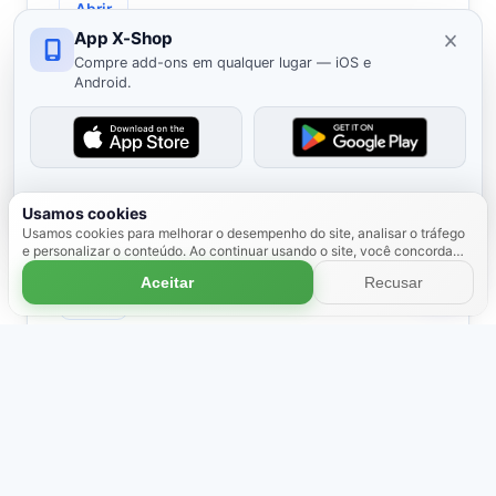
Abrir
App X-Shop
Compre add-ons em qualquer lugar — iOS e
Android.
Bot do Telegram
Ocultar
Usamos cookies
Confira o pedido, receba o produto ou fale com o
Usamos cookies para melhorar o desempenho do site, analisar o tráfego
e personalizar o conteúdo. Ao continuar usando o site, você concorda
suporte — sem sair do Telegram.
com o uso de cookies.
Saiba mais
Aceitar
Recusar
Abrir