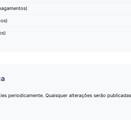
pagamentos)
tos)
os)
ca
kies periodicamente. Quaisquer alterações serão publicada