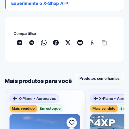
Experimente o X-Shop AI
↗
Compartilhar
Produtos semelhantes
Mais produtos para você
X-Plane • Aeronaves
X-Plane • Aeron
Mais vendido
Em estoque
Mais vendido
Em e