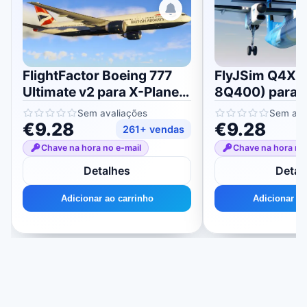
FlightFactor Boeing 777
FlyJSim Q4XP
Ultimate v2 para X-Plane
8Q400) para 
11/12
11/12
Sem avaliações
Sem ava
€9.28
€9.28
261+ vendas
Chave na hora no e-mail
Chave na hora no
Detalhes
Detal
Adicionar ao carrinho
Adicionar ao