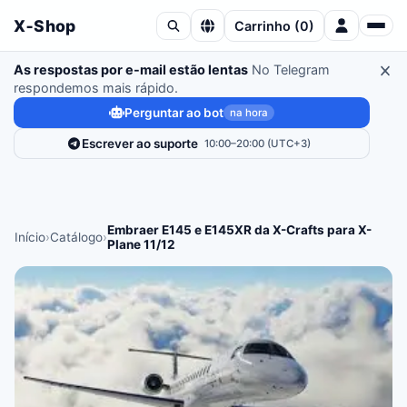
X‑Shop
Carrinho
(
0
)
As respostas por e-mail estão lentas
No Telegram
respondemos mais rápido.
Perguntar ao bot
na hora
Escrever ao suporte
10:00–20:00 (UTC+3)
Embraer E145 e E145XR da X-Crafts para X-
Início
›
Catálogo
›
Plane 11/12