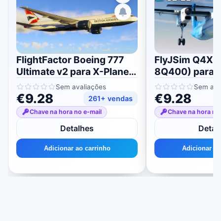
FlightFactor Boeing 777
FlyJSim Q4XP
Ultimate v2 para X-Plane
8Q400) para 
11/12
11/12
Sem avaliações
Sem ava
€9.28
€9.28
261+ vendas
Chave na hora no e-mail
Chave na hora no
Detalhes
Detal
Adicionar ao carrinho
Adicionar ao