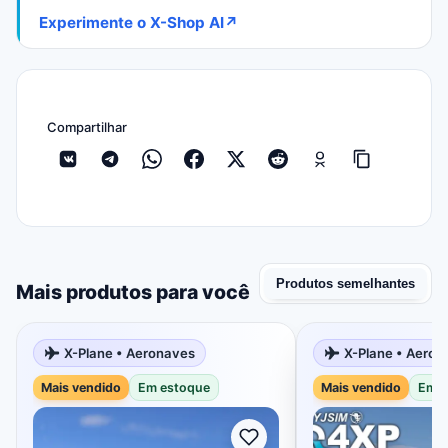
Experimente o X-Shop AI
↗
Compartilhar
Produtos semelhantes
Mais produtos para você
X-Plane • Aeronaves
X-Plane • Aeron
Mais vendido
Em estoque
Mais vendido
Em e