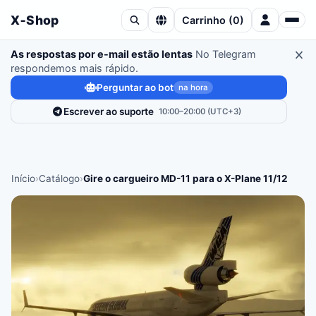
X‑Shop
Carrinho
(
0
)
As respostas por e-mail estão lentas
No Telegram
respondemos mais rápido.
Perguntar ao bot
na hora
Escrever ao suporte
10:00–20:00 (UTC+3)
Início
›
Catálogo
›
Gire o cargueiro MD-11 para o X-Plane 11/12