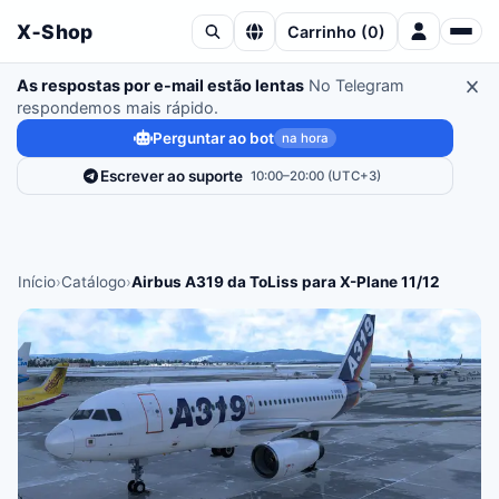
X‑Shop
Carrinho
(
0
)
As respostas por e-mail estão lentas
No Telegram
respondemos mais rápido.
Perguntar ao bot
na hora
Escrever ao suporte
10:00–20:00 (UTC+3)
Início
›
Catálogo
›
Airbus A319 da ToLiss para X-Plane 11/12