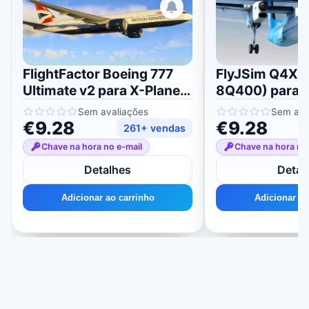
FlightFactor Boeing 777
FlyJSim Q4XP
Ultimate v2 para X-Plane
8Q400) para 
11/12
11/12
Sem avaliações
Sem ava
€9.28
€9.28
261+ vendas
Chave na hora no e-mail
Chave na hora no
Detalhes
Detal
Adicionar ao carrinho
Adicionar ao