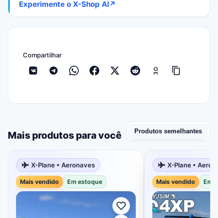
Experimente o X-Shop AI
↗
Compartilhar
Produtos semelhantes
Mais produtos para você
X-Plane • Aeronaves
X-Plane • Aeron
Mais vendido
Em estoque
Mais vendido
Em e