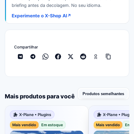
briefing antes da decolagem. No seu idioma.
Experimente o X-Shop AI
↗
Compartilhar
Produtos semelhantes
Mais produtos para você
X-Plane • Plugins
X-Plane • Plugin
Mais vendido
Em estoque
Mais vendido
Em e