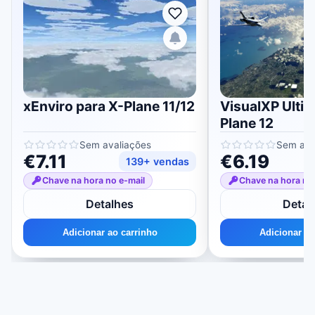
xEnviro para X-Plane 11/12
VisualXP Ultim
Plane 12
Sem avaliações
Sem ava
€7.11
€6.19
139+ vendas
Chave na hora no e-mail
Chave na hora no
Detalhes
Detal
Adicionar ao carrinho
Adicionar ao