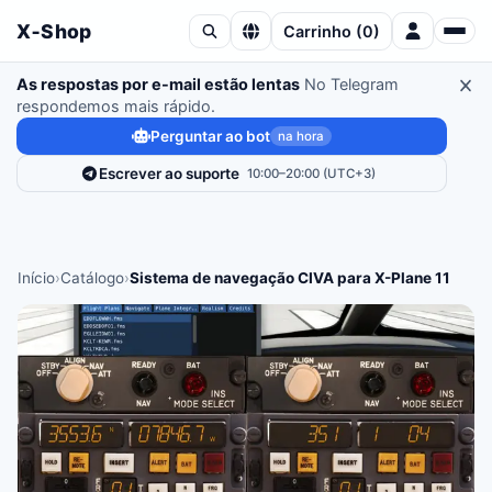
X‑Shop
Carrinho
(
0
)
As respostas por e-mail estão lentas
No Telegram
respondemos mais rápido.
Perguntar ao bot
na hora
Escrever ao suporte
10:00–20:00 (UTC+3)
Início
›
Catálogo
›
Sistema de navegação CIVA para X-Plane 11