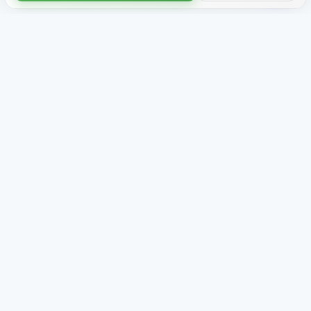
Loja
Sobre nós
Pacotes temáticos
Avaliações
Novidades
Parcerias e projetos