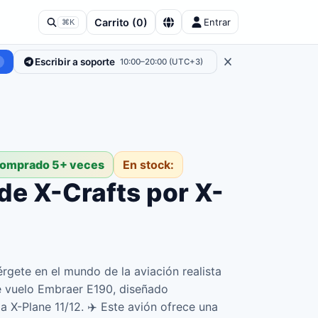
Carrito
(
0
)
Entrar
⌘K
Escribir a soporte
10:00–20:00 (UTC+3)
comprado 5+ veces
En stock:
de X-Crafts por X-
gete en el mundo de la aviación realista
e vuelo Embraer E190, diseñado
a X-Plane 11/12. ✈️ Este avión ofrece una