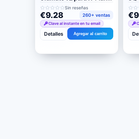
11/12
11/
Sin reseñas
€9.28
€9
260+ ventas
Clave al instante en tu email
C
Detalles
De
Agregar al carrito