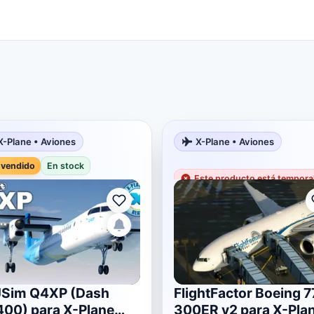
X-Plane • Aviones
X-Plane • Aviones
 vendido
En stock
Este producto está tempor
JSim Q4XP (Dash
FlightFactor Boeing 7
00) para X-Plane
300ER v2 para X-Pla