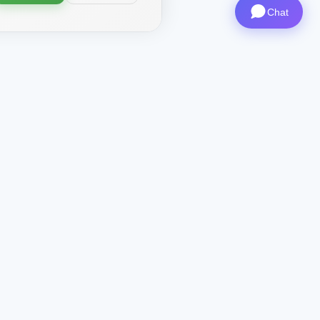
Chat
ma X-
Contactos
CEO
: ceo@aviashop.online
Soporte
: support@aviashop.online
—
respuestas lentas
Ventas y asociaciones
:
sales@aviashop.online
Telegram
: @xsSUPPORTonline
Telegram Channel
: @aviash0p
Asistente
: @xshop_assistant_bot
Contacto