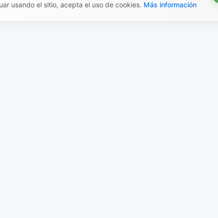
uar usando el sitio, acepta el uso de cookies.
Más información
mación legal
Creado por el ecosiste
Shop
 pública
Documentación
a de privacidad
Artículos educativos
ca de devoluciones
X-Shop AI
a y pago
Launcher
ca de Cookies
a de opiniones