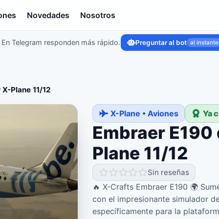
ones
Novedades
Nosotros
En Telegram responden más rápido.
Preguntar al bot
al instante
 X-Plane 11/12
X-Plane • Aviones
Ya 
Embraer E190 
Plane 11/12
Sin reseñas
🔥 X-Crafts Embraer E190 🌍 Sumér
con el impresionante simulador d
específicamente para la plataform