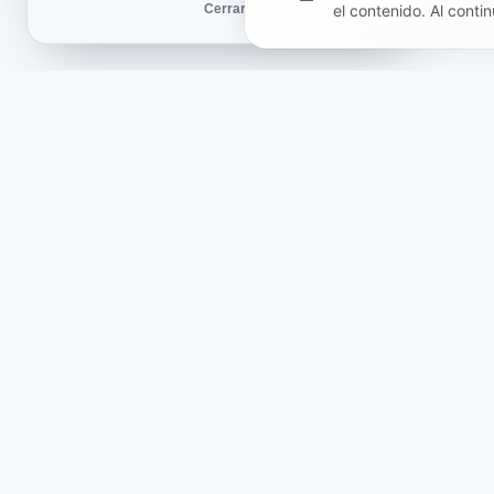
Cerrar
el contenido. Al contin
Tienda
Infor
Sobre nosotros
Oferta
Packs temáticos
Polític
Opiniones
Políti
Novedades
Entreg
Socios y proyectos
Políti
Polític