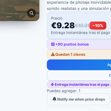
experiencia de pilotaje inolvidab
sonido realistas y una simulación
Precio
€9.28
€10.31
−
10
%
Entrega instantánea tras el pago
+
90
puntos bonus
Quedan 1 claves
Ag
C
Entrega instantánea tras el pago
Puedes agregar: 1
Notify me when price drops