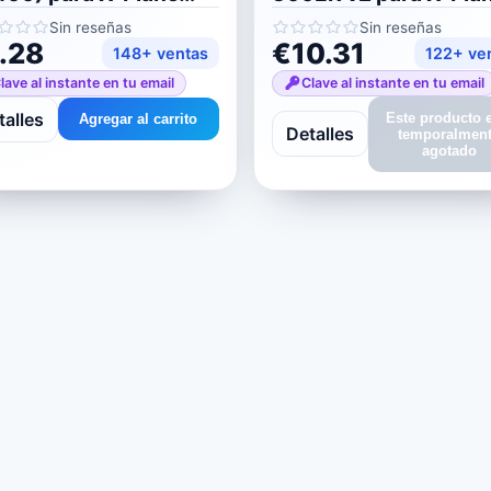
12
12
Sin reseñas
Sin reseñas
.28
€10.31
148+ ventas
122+ ve
lave al instante en tu email
Clave al instante en tu email
talles
Este producto 
Agregar al carrito
Detalles
temporalmen
agotado