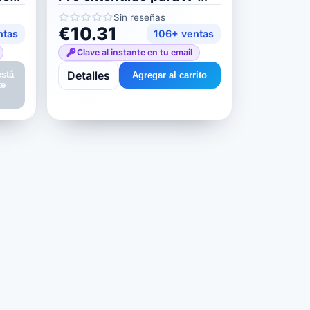
Plane 11/12
Sin reseñas
€10.31
ntas
106+ ventas
Clave al instante en tu email
Detalles
está
Agregar al carrito
te