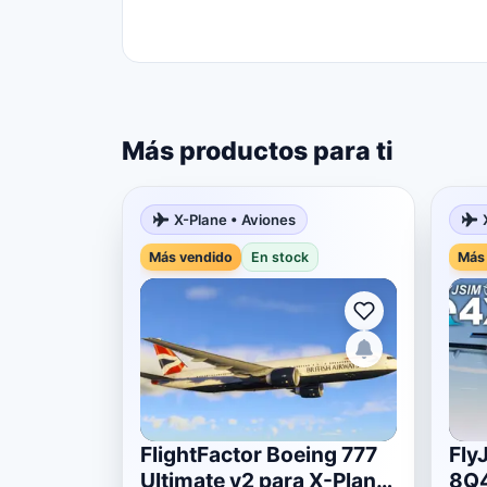
Más productos para ti
X-Plane • Aviones
Más vendido
En stock
Más
FlightFactor Boeing 777
Fly
Ultimate v2 para X-Plane
8Q4