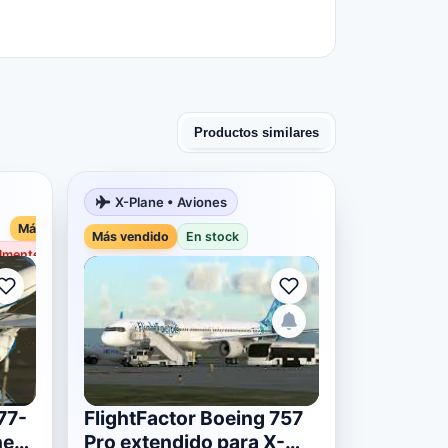
Productos similares
X-Plane • Aviones
Más vendido
Más vendido
En stock
almente agotado
77-
FlightFactor Boeing 757
ne
Pro extendido para X-