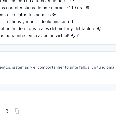
ealistas con un alto nivel de detalle 📏
las características de un Embraer E190 real ⚙️
con elementos funcionales 🛠️
climáticas y modos de iluminación 🌞
rabación de ruidos reales del motor y del tablero 🎧
s horizontes en la aviación virtual! 🚀 ✅
ientos, sistemas y el comportamiento ante fallos. En tu idioma.