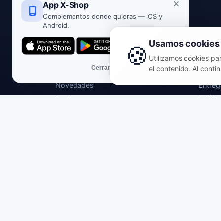
App X-Shop
Complementos donde quieras — iOS y
Android.
Tienda
Infor
Usamos cookies
🍪
Sobre nosotros
Oferta
Utilizamos cookies para
Packs temáticos
Polític
Cerrar
el contenido. Al contin
Opiniones
Políti
Novedades
Entreg
Socios y proyectos
Políti
Polític