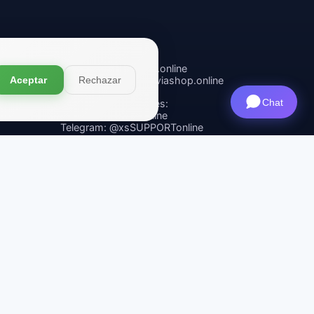
ma X-
Contactos
CEO
: ceo@aviashop.online
Aceptar
Rechazar
Soporte
: support@aviashop.online
—
respuestas lentas
Chat
Ventas y asociaciones
:
sales@aviashop.online
Telegram
: @xsSUPPORTonline
Telegram Channel
: @aviash0p
Asistente
: @xshop_assistant_bot
Contacto
SÍGUENOS