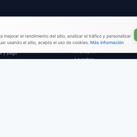
mación legal
Creado por el ecosiste
Shop
 pública
 mejorar el rendimiento del sitio, analizar el tráfico y personalizar
Documentación
a de privacidad
uar usando el sitio, acepta el uso de cookies.
Más información
Artículos educativos
ca de devoluciones
X-Shop AI
a y pago
Launcher
ca de Cookies
a de opiniones
PAGOS ACEPTADOS