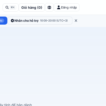
Giỏ hàng
(
0
)
Đăng nhập
⌘K
Nhắn cho hỗ trợ
ức
10:00–20:00 (UTC+3)
y tính để bàn dành 