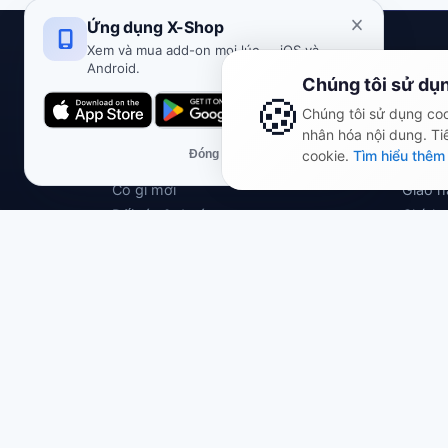
Ứng dụng X-Shop
Xem và mua add-on mọi lúc — iOS và
Android.
Cửa hàng
Thông
Chúng tôi sử dụ
🍪
Chúng tôi sử dụng cook
Về chúng tôi
Đề xuấ
nhân hóa nội dung. Ti
Gói chủ đề
Chính 
Đóng
cookie.
Tìm hiểu thêm
Đánh giá
Chính 
Có gì mới
Giao h
Đối tác & dự án
Chính 
Chính 