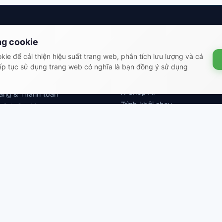
 tin pháp lý
Được tạo bởi hệ sinh th
ng cookie
Shop
ie để cải thiện hiệu suất trang web, phân tích lưu lượng và cá
t công khai
ếp tục sử dụng trang web có nghĩa là bạn đồng ý sử dụng
Tài liệu
sách bảo mật
Bài viết giáo dục
sách hoàn trả
X-Shop AI
àng & Thanh toán
Trình khởi chạy
sách Cookie
sách đánh giá
PHƯƠNG THỨC THANH TOÁN