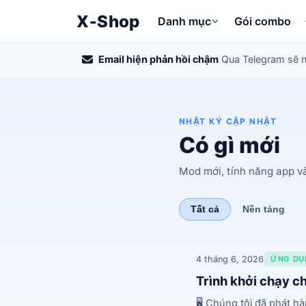
X‑Shop
Danh mục
Gói combo
Email hiện phản hồi chậm
Qua Telegram sẽ 
NHẬT KÝ CẬP NHẬT
Có gì mới
Mod mới, tính năng app và
Tất cả
Nền tảng
4 tháng 6, 2026
ỨNG DỤ
Trình khởi chạy 
🖥️ Chúng tôi đã phát 