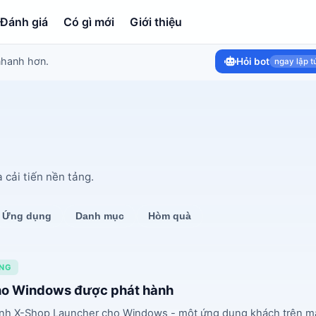
Đánh giá
Có gì mới
Giới thiệu
nhanh hơn.
Hỏi bot
ngay lập t
 cải tiến nền tảng.
Ứng dụng
Danh mục
Hòm quà
NG
cho Windows được phát hành
hành X-Shop Launcher cho Windows - một ứng dụng khách trên má