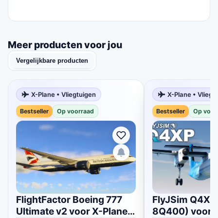
Meer producten voor jou
Vergelijkbare producten
X-Plane • Vliegtuigen
X-Plane • Vliegt
Bestseller
Op voorraad
Bestseller
Op voor
FlightFactor Boeing 777
FlyJSim Q4XP
Ultimate v2 voor X-Plane
8Q400) voor 