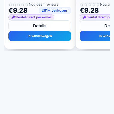
11/12
11/12
Nog geen reviews
Nog gee
€9.28
€9.28
261+ verkopen
Sleutel direct per e-mail
Sleutel direct per
Details
Detai
In winkelwagen
In winke