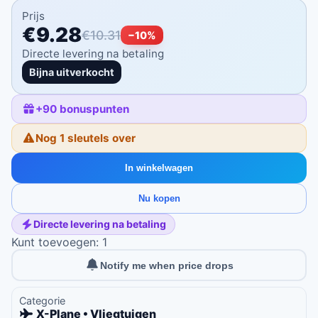
Prijs
€9.28
€10.31
−
10
%
Directe levering na betaling
Bijna uitverkocht
+
90
bonuspunten
Nog 1 sleutels over
In winkelwagen
Nu kopen
Directe levering na betaling
Kunt toevoegen: 1
Notify me when price drops
Categorie
X-Plane • Vliegtuigen