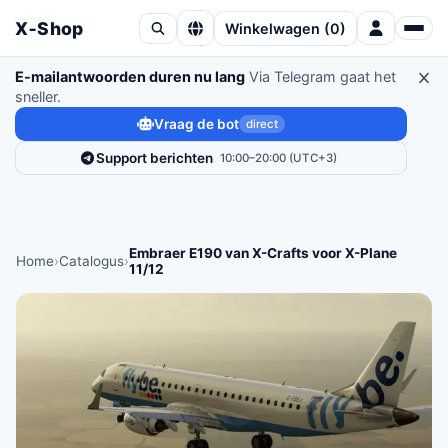
X‑Shop
Winkelwagen
(
0
)
E-mailantwoorden duren nu lang
Via Telegram gaat het
sneller.
Vraag de bot
direct
Support berichten
10:00–20:00 (UTC+3)
Embraer E190 van X-Crafts voor X-Plane
Home
›
Catalogus
›
11/12