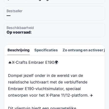
Bestseller
—
Beschikbaarheid
Op voorraad:
Beschrijving
Specificaties
Zo ontvang en activeer je 
🔥X-Crafts Embraer E190🌍
Beschrijving
Dompel jezelf onder in de wereld van de
realistische luchtvaart met de verbluffende
Embraer E190-vluchtsimulator, speciaal
ontworpen voor het X-Plane 11/12-platform. ✈️
Dit vliegtuig biedt een onvergetelijke