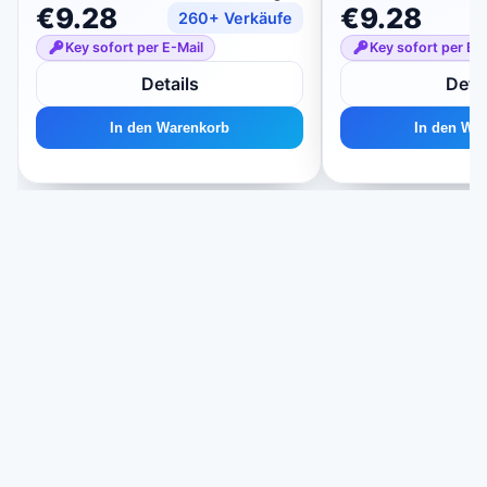
€9.28
€9.28
260+ Verkäufe
Key sofort per E-Mail
Key sofort per E-
Details
Detai
In den Warenkorb
In den Wa