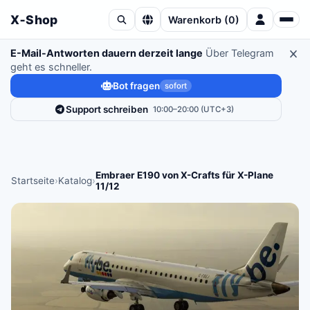
X‑Shop
Warenkorb
(
0
)
E-Mail-Antworten dauern derzeit lange
Über Telegram
geht es schneller.
Bot fragen
sofort
Support schreiben
10:00–20:00 (UTC+3)
Embraer E190 von X-Crafts für X-Plane
Startseite
›
Katalog
›
11/12