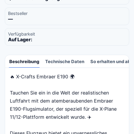
Bestseller
—
Verfügbarkeit
Auf Lager:
Beschreibung
Technische Daten
So erhalten und akti
🔥 X-Crafts Embraer E190 🌍
Beschreibung
Tauchen Sie ein in die Welt der realistischen
Luftfahrt mit dem atemberaubenden Embraer
E190-Flugsimulator, der speziell für die X-Plane
11/12-Plattform entwickelt wurde. ✈️
Dieses Flugzeug bietet ein unvergessliches