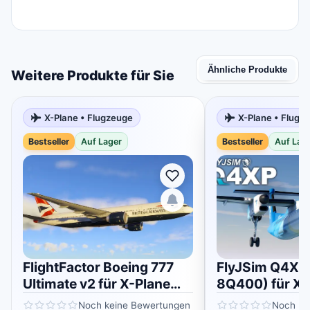
Ähnliche Produkte
Weitere Produkte für Sie
X-Plane • Flugzeuge
X-Plane • Flugz
Bestseller
Auf Lager
Bestseller
Auf Lag
FlightFactor Boeing 777
FlyJSim Q4XP
Ultimate v2 für X-Plane
8Q400) für X-
11/12
Noch keine Bewertungen
Noch ke