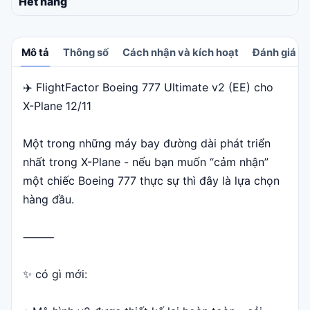
Hết hàng
Mô tả
Thông số
Cách nhận và kích hoạt
Đánh giá
✈️ FlightFactor Boeing 777 Ultimate v2 (EE) cho
Mô tả
X-Plane 12/11
Một trong những máy bay đường dài phát triển
nhất trong X-Plane - nếu bạn muốn “cảm nhận”
một chiếc Boeing 777 thực sự thì đây là lựa chọn
hàng đầu.
⸻
✨ có gì mới: