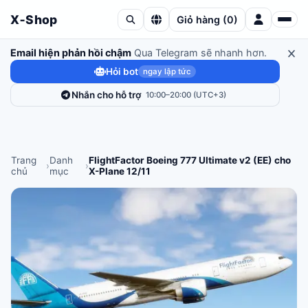
X‑Shop
Giỏ hàng
(
0
)
Email hiện phản hồi chậm
Qua Telegram sẽ nhanh hơn.
Hỏi bot
ngay lập tức
Nhắn cho hỗ trợ
10:00–20:00 (UTC+3)
Trang
Danh
FlightFactor Boeing 777 Ultimate v2 (EE) cho
›
›
chủ
mục
X-Plane 12/11