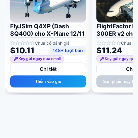
FlyJSim Q4XP (Dash
FlightFactor B
8Q400) cho X-Plane 12/11
300ER v2 cho 
Chưa có đánh giá
Chưa có
$10.11
$11.24
148+ lượt bán
Key gửi ngay qua email
Key gửi ngay qua 
Chi tiết
Chi t
Thêm vào giỏ
Sản phẩm này tạm