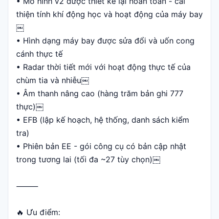
• Mô hình v2 được thiết kế lại hoàn toàn - cải
thiện tính khí động học và hoạt động của máy bay
￼
• Hình dạng máy bay được sửa đổi và uốn cong
cánh thực tế
• Radar thời tiết mới với hoạt động thực tế của
chùm tia và nhiễu￼
• Âm thanh nâng cao (hàng trăm bản ghi 777
thực)￼
• EFB (lập kế hoạch, hệ thống, danh sách kiểm
tra)
• Phiên bản EE - gói công cụ có bản cập nhật
trong tương lai (tối đa ~27 tùy chọn)￼
⸻
🔥 Ưu điểm: