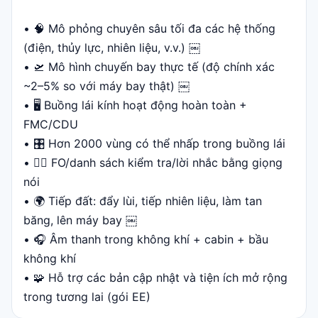
• 🧠 Mô phỏng chuyên sâu tối đa các hệ thống
(điện, thủy lực, nhiên liệu, v.v.) ￼
• 🛫 Mô hình chuyến bay thực tế (độ chính xác
~2–5% so với máy bay thật) ￼
• 🖥️ Buồng lái kính hoạt động hoàn toàn +
FMC/CDU
• 🎛️ Hơn 2000 vùng có thể nhấp trong buồng lái
• 👨‍✈️ FO/danh sách kiểm tra/lời nhắc bằng giọng
nói
• 🌍 Tiếp đất: đẩy lùi, tiếp nhiên liệu, làm tan
băng, lên máy bay ￼
• 🎧 Âm thanh trong không khí + cabin + bầu
không khí
• 🧩 Hỗ trợ các bản cập nhật và tiện ích mở rộng
trong tương lai (gói EE)