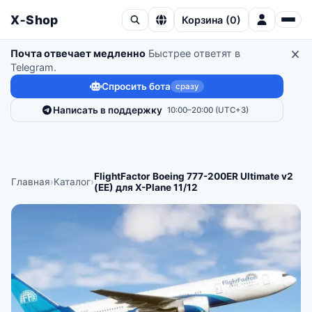
X‑Shop
Корзина
(
0
)
Почта отвечает медленно
Быстрее ответят в
Telegram.
Спросить бота
сразу
Написать в поддержку
10:00–20:00 (UTC+3)
FlightFactor Boeing 777-200ER Ultimate v2
Главная
›
Каталог
›
(EE) для X-Plane 11/12