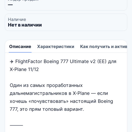
—
Наличие
Нет в наличии
Описание
Характеристики
Как получить и активи
✈️ FlightFactor Boeing 777 Ultimate v2 (EE) для
Описание
X-Plane 11/12
Один из самых проработанных
дальнемагистральников в X-Plane — если
хочешь «почувствовать» настоящий Boeing
777, это прям топовый вариант.
⸻