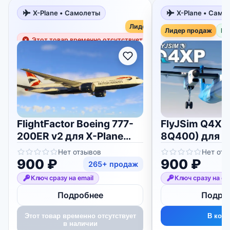
X-Plane • Самолеты
X-Plane • Само
Лидер продаж
Лидер продаж
В 
Этот товар временно отсутствует в наличии
FlightFactor Boeing 777-
FlyJSim Q4XP
200ER v2 для X-Plane
8Q400) для X-
11/12
Нет отзывов
Нет отз
900 ₽
900 ₽
265+ продаж
Ключ сразу на email
Ключ сразу на em
Подробнее
Подро
Этот товар временно отсутствует
В корз
в наличии