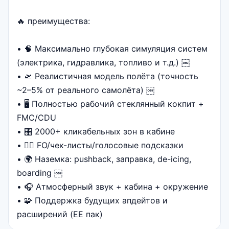
🔥 преимущества:
• 🧠 Максимально глубокая симуляция систем
(электрика, гидравлика, топливо и т.д.) ￼
• 🛫 Реалистичная модель полёта (точность
~2–5% от реального самолёта) ￼
• 🖥️ Полностью рабочий стеклянный кокпит +
FMC/CDU
• 🎛️ 2000+ кликабельных зон в кабине
• 👨‍✈️ FO/чек-листы/голосовые подсказки
• 🌍 Наземка: pushback, заправка, de-icing,
boarding ￼
• 🎧 Атмосферный звук + кабина + окружение
• 🧩 Поддержка будущих апдейтов и
расширений (EE пак)