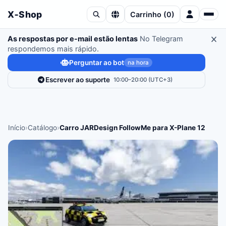
X‑Shop
Carrinho
(
0
)
As respostas por e-mail estão lentas
No Telegram
respondemos mais rápido.
Perguntar ao bot
na hora
Escrever ao suporte
10:00–20:00 (UTC+3)
Início
›
Catálogo
›
Carro JARDesign FollowMe para X-Plane 12