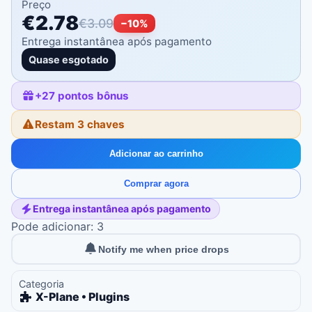
Preço
€2.78
€3.09
−
10
%
Entrega instantânea após pagamento
Quase esgotado
+
27
pontos bônus
Restam 3 chaves
Adicionar ao carrinho
Comprar agora
Entrega instantânea após pagamento
Pode adicionar: 3
Notify me when price drops
Categoria
X-Plane • Plugins