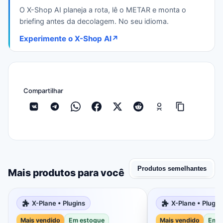
O X-Shop AI planeja a rota, lê o METAR e monta o
briefing antes da decolagem. No seu idioma.
Experimente o X-Shop AI
↗
Compartilhar
Produtos semelhantes
Mais produtos para você
X-Plane • Plugins
X-Plane • Plugin
Mais vendido
Em estoque
Mais vendido
Em e