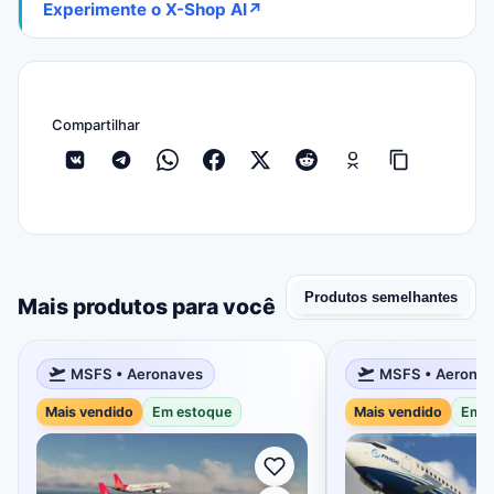
Experimente o X-Shop AI
↗
Compartilhar
Produtos semelhantes
Mais produtos para você
MSFS • Aeronaves
MSFS • Aerona
Mais vendido
Em estoque
Mais vendido
Em e