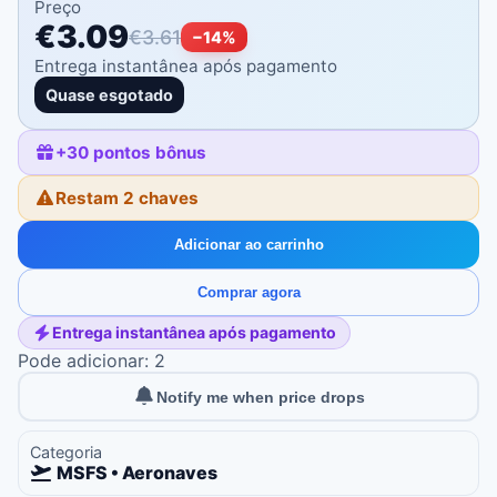
Preço
€3.09
€3.61
−
14
%
Entrega instantânea após pagamento
Quase esgotado
+
30
pontos bônus
Restam 2 chaves
Adicionar ao carrinho
Comprar agora
Entrega instantânea após pagamento
Pode adicionar: 2
Notify me when price drops
Categoria
MSFS • Aeronaves