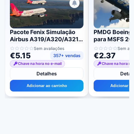
Pacote Fenix ​​Simulação
PMDG Boeing
Airbus A319/A320/A321
para MSFS 20
para MSFS 2020/2024
Sem avaliações
Sem ava
€5.15
€2.37
357+ vendas
Chave na hora no e-mail
Chave na hora no
Detalhes
Detal
Adicionar ao carrinho
Adicionar ao