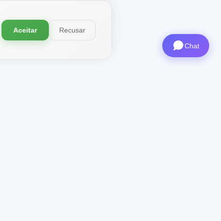
Aceitar
Recusar
Chat
a X-
Contatos
CEO
: ceo@aviashop.online
Suporte
: support@aviashop.online
—
respostas lentas
Vendas e parcerias
:
sales@aviashop.online
Telegram
: @xsSUPPORTonline