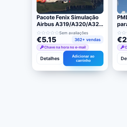
Pacote Fenix ​​Simulação
PMD
Airbus A319/A320/A321
par
para MSFS 2020/2024
Sem avaliações
€5.15
€2
362+ vendas
Chave na hora no e-mail
C
Adicionar ao
Detalhes
De
carrinho