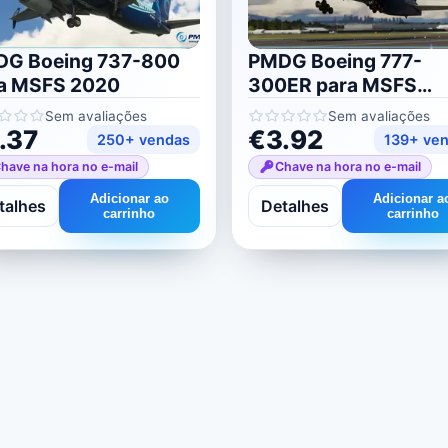
G Boeing 737-800
PMDG Boeing 777-
a MSFS 2020
300ER para MSFS
2020/2024
Sem avaliações
Sem avaliações
.37
€3.92
250+ vendas
139+ ve
have na hora no e-mail
Chave na hora no e-mail
Adicionar ao
Adicionar a
talhes
Detalhes
carrinho
carrinho