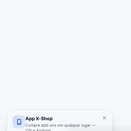
App X-Shop
Compre add-ons em qualquer lugar —
iOS e Android.