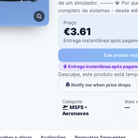
de um simulador. ⸻ 💎 Por que 
completo de sistemas – desde elé
Preço
€3.61
Entrega instantânea após pagam
Este produto está
Entrega instantânea após pagam
Desculpe, este produto está temp
Notify me when price drops
Categoria
Mais 
MSFS •
—
Aeronaves
eber e ativar
Avaliações
Perguntas frequentes