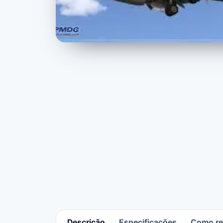
Descrição
Especificações
Como rec