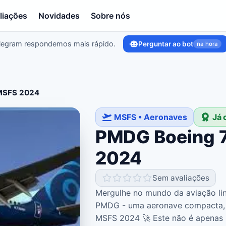
liações
Novidades
Sobre nós
legram respondemos mais rápido.
Perguntar ao bot
na hora
MSFS 2024
MSFS • Aeronaves
Já
PMDG Boeing 
2024
Sem avaliações
Mergulhe no mundo da aviação lin
PMDG - uma aeronave compacta, 
MSFS 2024 🚀 Este não é apenas 