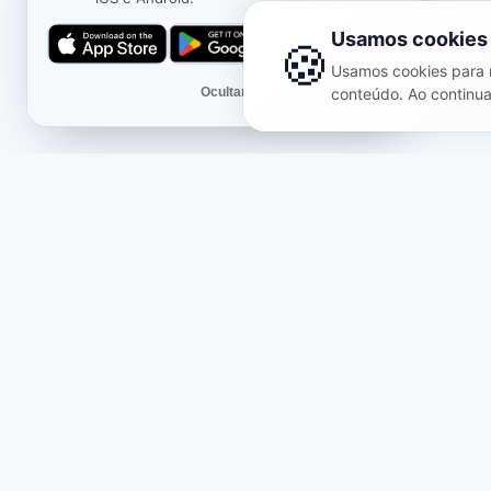
Usamos cookies
🍪
Usamos cookies para m
Ocultar
conteúdo. Ao continua
Loja
Info
Sobre nós
Oferta
Pacotes temáticos
Polític
Avaliações
Políti
Novidades
Entreg