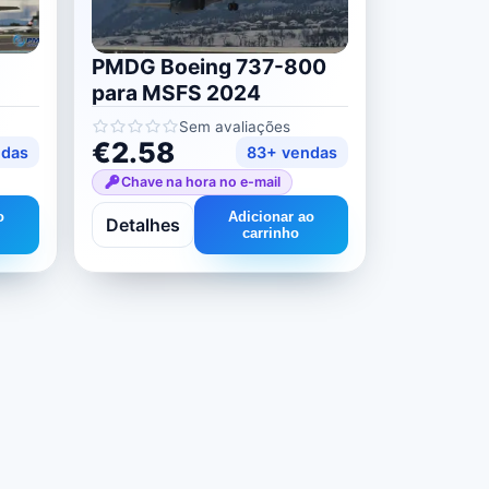
PMDG Boeing 737-800
para MSFS 2024
Sem avaliações
€2.58
ndas
83+ vendas
Chave na hora no e-mail
o
Adicionar ao
Detalhes
carrinho