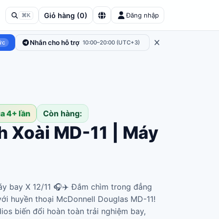
Giỏ hàng
(
0
)
Đăng nhập
⌘K
Nhắn cho hỗ trợ
ức
10:00–20:00 (UTC+3)
a 4+ lần
Còn hàng:
 Xoài MD-11 | Máy
áy bay X 12/11 🎧✈️ Đắm chìm trong đẳng
với huyền thoại McDonnell Douglas MD-11!
os biến đổi hoàn toàn trải nghiệm bay,