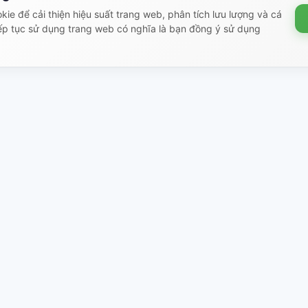
ie để cải thiện hiệu suất trang web, phân tích lưu lượng và cá
ếp tục sử dụng trang web có nghĩa là bạn đồng ý sử dụng
 tin pháp lý
Được tạo bởi hệ sinh th
Shop
t công khai
Tài liệu
sách bảo mật
Bài viết giáo dục
sách hoàn trả
X-Shop AI
àng & Thanh toán
Trình khởi chạy
sách Cookie