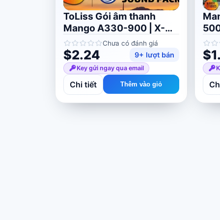
ToLiss Gói âm thanh
Man
Mango A330-900 | X-
500
Plane 11/12
giá
Chưa có đánh giá
$2.24
$1
9+ lượt bán
Key gửi ngay qua email
K
Chi tiết
Chi
Thêm vào giỏ