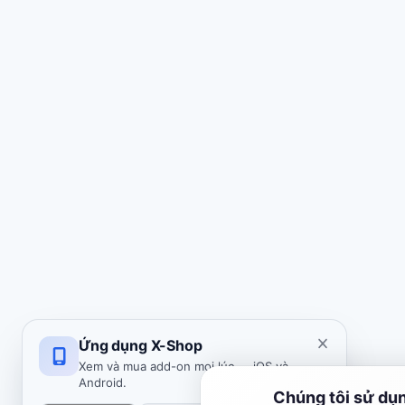
Ứng dụng X-Shop
Xem và mua add-on mọi lúc — iOS và
Android.
Chúng tôi sử dụ