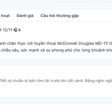
 hoạt
Đánh giá
Câu hỏi thường gặp
 12/11 🎧✈️
nh chân thực với huyền thoại McDonnell Douglas MD-11! G
m chiều sâu, sức mạnh và sự phong phú cho từng khoảnh khắ
AR và chuẩn bị bản tóm tắt trước khi cất cánh. Bằng ngôn ngữ