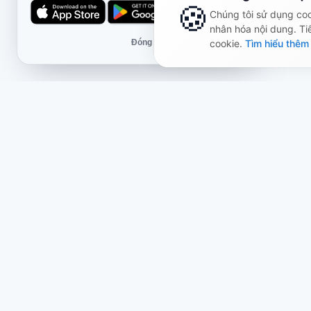
🍪
Chúng tôi sử dụng cook
nhân hóa nội dung. Ti
Đóng
cookie.
Tìm hiểu thêm
Cửa hàng
Thông
Về chúng tôi
Đề xuấ
Gói chủ đề
Chính 
Đánh giá
Chính 
Có gì mới
Giao h
Đối tác & dự án
Chính 