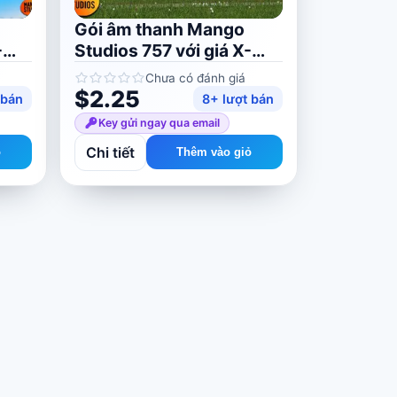
Gói âm thanh Mango
-
Studios 757 với giá X-
Plane 11/12
Chưa có đánh giá
$2.25
 bán
8+ lượt bán
Key gửi ngay qua email
Chi tiết
ỏ
Thêm vào giỏ