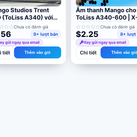
go Studios Trent
Âm thanh Mango cho
 (ToLiss A340) với
ToLiss A340-600 | X
 X-Plane 11/12
Plane 11/12
Chưa có đánh giá
Chưa có đánh giá
.56
$2.25
9+ lượt bán
8+ lượt
ey gửi ngay qua email
Key gửi ngay qua email
 tiết
Chi tiết
Thêm vào giỏ
Thêm vào gi