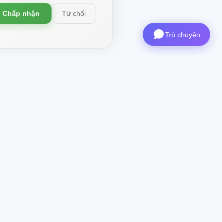
Chấp nhận
Từ chối
Trò chuyện
ái X-
Liên hệ
Giám đốc điều hành
:
ceo@aviashop.online
Hỗ trợ
: support@aviashop.online
—
phản hồi chậm
Bán hàng & Hợp tác
:
sales@aviashop.online
Telegram
: @xsSUPPORTonline