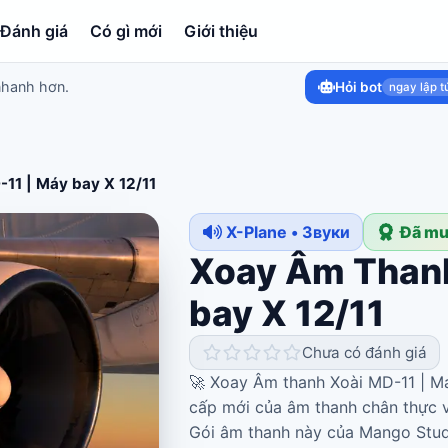
Đánh giá
Có gì mới
Giới thiệu
nhanh hơn.
Hỏi bot
ngay lập t
11 | Máy bay X 12/11
X-Plane • Звуки
Đã mu
Xoay Âm Thanh
bay X 12/11
Chưa có đánh giá
🚀 Xoay Âm thanh Xoài MD-11 | M
cấp mới của âm thanh chân thực 
Gói âm thanh này của Mango Studi