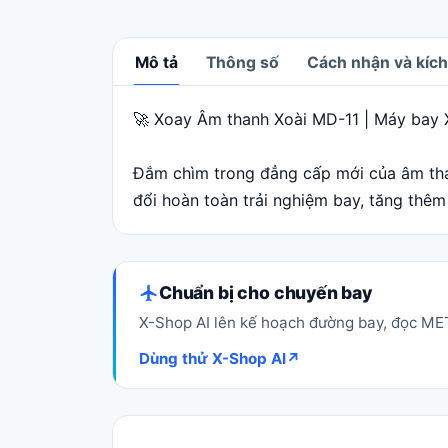
Mô tả
Thông số
Cách nhận và kích
🚀 Xoay Âm thanh Xoài MD-11 | Máy bay X
Mô tả
Đắm chìm trong đẳng cấp mới của âm tha
đổi hoàn toàn trải nghiệm bay, tăng thê
Chuẩn bị cho chuyến bay
X-Shop AI lên kế hoạch đường bay, đọc MET
Dùng thử X-Shop AI
↗