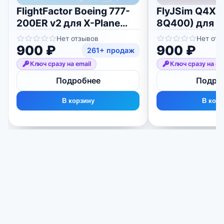
FlightFactor Boeing 777-
FlyJSim Q4XP
200ER v2 для X-Plane
8Q400) для X-
11/12
Нет отзывов
Нет отз
900 ₽
900 ₽
261+ продаж
Ключ сразу на email
Ключ сразу на em
Подробнее
Подро
В корзину
В корз