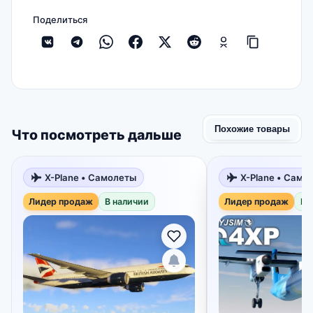
Поделиться
Похожие товары
Что посмотреть дальше
X-Plane • Самолеты
X-Plane • Само
Лидер продаж
В наличии
Лидер продаж
В 