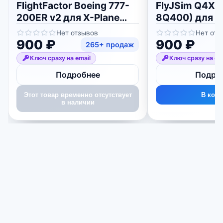
FlightFactor Boeing 777-
FlyJSim Q4XP
200ER v2 для X-Plane
8Q400) для X-
11/12
Нет отзывов
Нет отз
900 ₽
900 ₽
265+ продаж
Ключ сразу на email
Ключ сразу на em
Подробнее
Подро
Этот товар временно отсутствует
В корз
в наличии