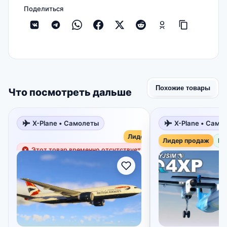
Поделиться
Похожие товары
Что посмотреть дальше
X-Plane • Самолеты
X-Plane • Само
Лидер продаж
Лидер продаж
В 
Этот товар временно отсутствует в наличии