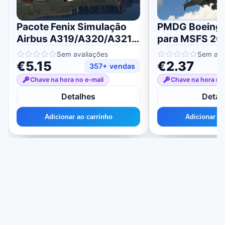
Pacote Fenix ​​Simulação
PMDG Boeing
Airbus A319/A320/A321
para MSFS 20
para MSFS 2020/2024
Sem avaliações
Sem ava
€5.15
€2.37
357+ vendas
Chave na hora no e-mail
Chave na hora no
Detalhes
Detal
Adicionar ao carrinho
Adicionar ao