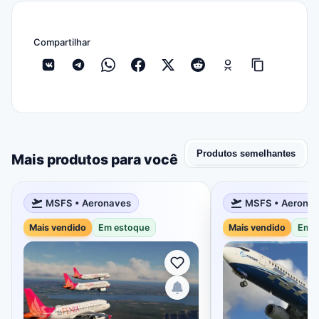
Compartilhar
Produtos semelhantes
Mais produtos para você
MSFS • Aeronaves
MSFS • Aerona
Mais vendido
Em estoque
Mais vendido
Em e