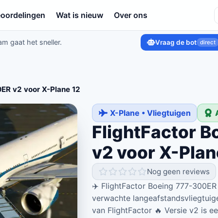
oordelingen
Wat is nieuw
Over ons
am gaat het sneller.
Vraag de bot
direct
0ER v2 voor X-Plane 12
X-Plane • Vliegtuigen
FlightFactor 
v2 voor X-Plan
Nog geen reviews
✈️ FlightFactor Boeing 777-300ER
verwachte langeafstandsvliegtuig
van FlightFactor 🔥 Versie v2 is 