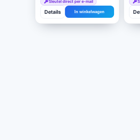
Sleutel direct per e-mail
S
Details
De
In winkelwagen