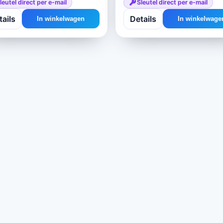
leutel direct per e-mail
Sleutel direct per e-mail
tails
Details
In winkelwagen
In winkelwage