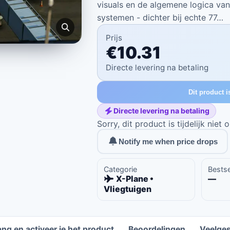
visuals en de algemene logica van
systemen - dichter bij echte 77…
Prijs
€10.31
Directe levering na betaling
Dit product i
Directe levering na betaling
Sorry, dit product is tijdelijk niet
Notify me when price drops
Categorie
Bestse
X-Plane •
—
Vliegtuigen
ng en activeer je het product
Beoordelingen
Veelges