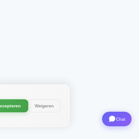
ccepteren
Weigeren
Chat