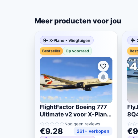
Meer producten voor jou
X-Plane • Vliegtuigen
Bestseller
Op voorraad
Best
FlightFactor Boeing 777
Fly
Ultimate v2 voor X-Plane
8Q4
11/12
11/
Nog geen reviews
€9.28
€9
261+ verkopen