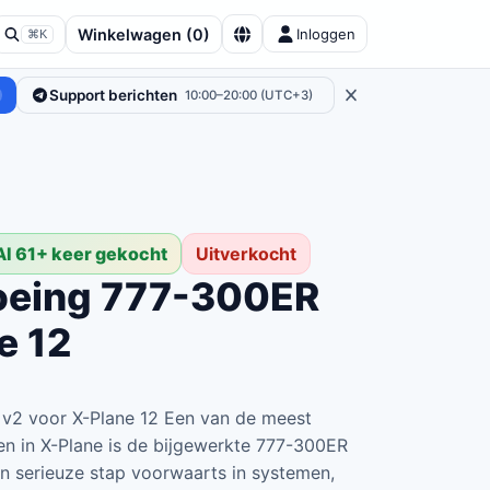
Winkelwagen
(
0
)
Inloggen
⌘K
Support berichten
10:00–20:00 (UTC+3)
Al 61+ keer gekocht
Uitverkocht
Boeing 777-300ER
e 12
 v2 voor X-Plane 12 Een van de meest
en in X-Plane is de bijgewerkte 777-300ER
een serieuze stap voorwaarts in systemen,