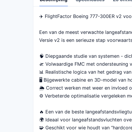
✈️ FlightFactor Boeing 777-300ER v2 voo
Beschrijving
Een van de meest verwachte langeafstands
Versie v2 is een serieuze stap voorwaarts
🧠 Diepgaande studie van systemen - dich
🛫 Volwaardige FMC met ondersteuning 
📊 Realistische logica van het gedrag van
🖥 Bijgewerkte cabine en 3D-model van ho
🌦 Correct werken met weer en invloed o
⚙️ Verbeterde optimalisatie vergeleken m
🔥 Een van de beste langeafstandsvliegtu
🌍 Ideaal voor langeafstandsvluchten ove
🧩 Geschikt voor wie houdt van “hardcore