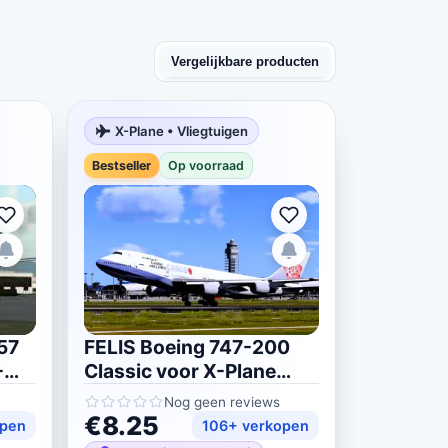
Vergelijkbare producten
X-Plane • Vliegtuigen
Bestseller
Op voorraad
57
FELIS Boeing 747-200
-
Classic voor X-Plane
11/12
Nog geen reviews
€8.25
open
106+ verkopen