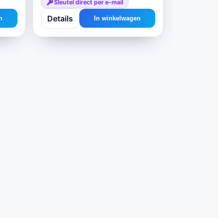
Sleutel direct per e-mail
Details
n
In winkelwagen