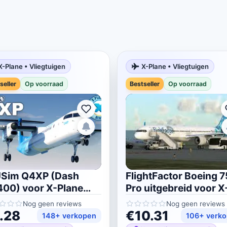
X-Plane • Vliegtuigen
X-Plane • Vliegtuigen
seller
Op voorraad
Bestseller
Op voorraad
JSim Q4XP (Dash
FlightFactor Boeing 7
00) voor X-Plane
Pro uitgebreid voor X
12
Plane 11/12
Nog geen reviews
Nog geen reviews
.28
€10.31
148+ verkopen
106+ verk