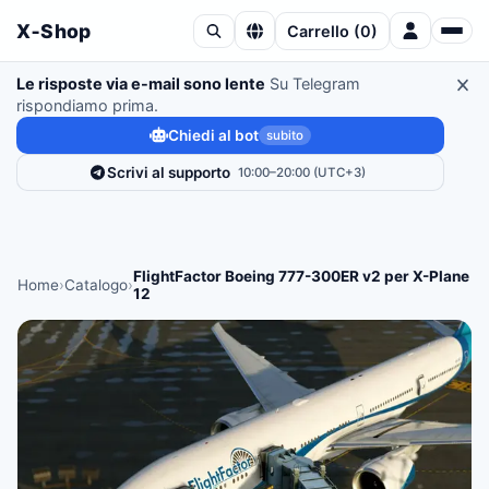
X‑Shop
Carrello
(
0
)
Le risposte via e-mail sono lente
Su Telegram
rispondiamo prima.
Chiedi al bot
subito
Scrivi al supporto
10:00–20:00 (UTC+3)
FlightFactor Boeing 777-300ER v2 per X-Plane
Home
›
Catalogo
›
12