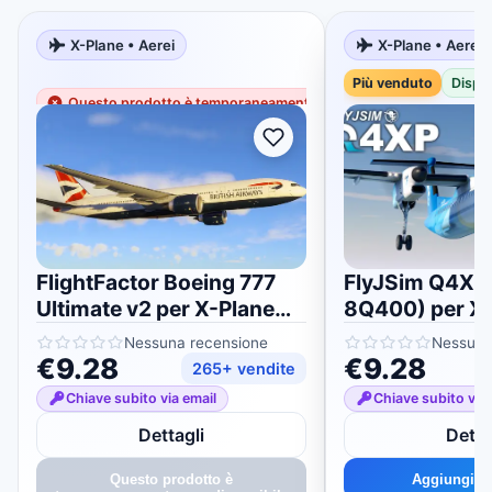
X-Plane • Aerei
X-Plane • Aerei
Più venduto
Più venduto
Dispon
Questo prodotto è temporaneamente non disponibile
FlightFactor Boeing 777
FlyJSim Q4XP
Ultimate v2 per X-Plane
8Q400) per X-
11/12
Nessuna recensione
Nessuna
€9.28
€9.28
265+ vendite
Chiave subito via email
Chiave subito via 
Dettagli
Detta
Questo prodotto è
Aggiungi al