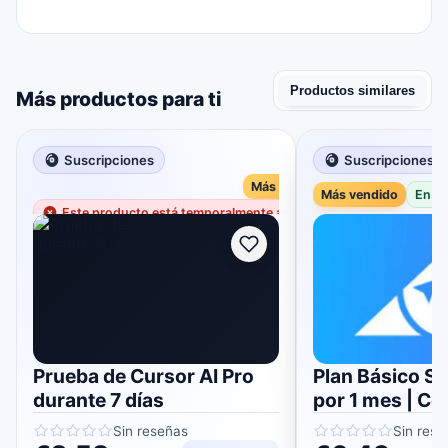
Productos similares
Más productos para ti
Suscripciones
Suscripciones
Más vendido
Más vendido
En s
Este producto está temporalmente agotado
Prueba de Cursor AI Pro
Plan Básico Sh
durante 7 días
por 1 mes | Co
cuenta
Sin reseñas
Sin rese