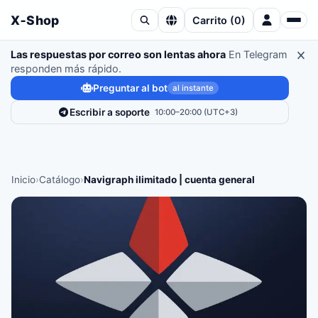
X‑Shop
Carrito
(
0
)
Las respuestas por correo son lentas ahora
En Telegram
responden más rápido.
Preguntar al bot
al instante
Escribir a soporte
10:00–20:00 (UTC+3)
Inicio
›
Catálogo
›
Navigraph ilimitado | cuenta general