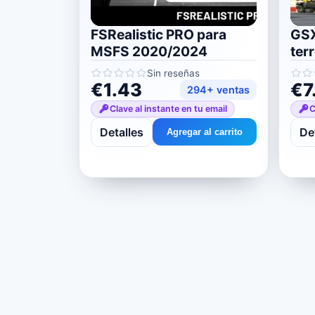
FSRealistic PRO para
GSX
MSFS 2020/2024
ter
20
Sin reseñas
€1.43
€7
294+ ventas
Clave al instante en tu email
C
Detalles
De
Agregar al carrito