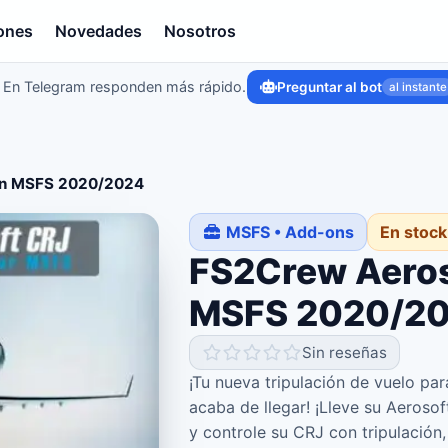
ones
Novedades
Nosotros
En Telegram responden más rápido.
Preguntar al bot
al instante
ón MSFS 2020/2024
MSFS • Add-ons
En stock
FS2Crew Aeros
MSFS 2020/2
Sin reseñas
¡Tu nueva tripulación de vuelo pa
acaba de llegar! ¡Lleve su Aeroso
y controle su CRJ con tripulación,