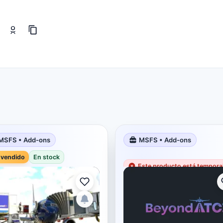
MSFS • Add-ons
MSFS • Add-ons
 vendido
En stock
Este producto está tempor