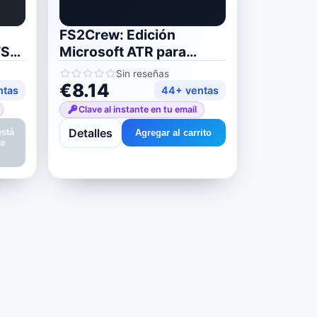
FS2Crew: Edición
FS
Microsoft ATR para
MSFS 2020/2024
Sin reseñas
€8.14
ntas
44+ ventas
Clave al instante en tu email
Detalles
está
Agregar al carrito
te