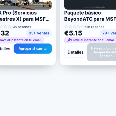
 Pro (Servicios
Paquete básico
restres X) para MSFS
BeyondATC para MS
20/2024
2020/2024
Sin reseñas
Sin reseñas
.32
€5.15
93+ ventas
79+ ve
lave al instante en tu email
Clave al instante en tu email
talles
Este producto 
Agregar al carrito
Detalles
temporalmen
agotado