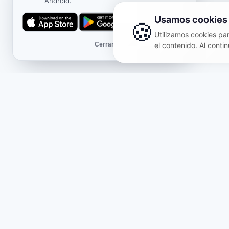
Android.
Usamos cookies
🍪
Utilizamos cookies para
Cerrar
el contenido. Al contin
Tienda
Infor
Sobre nosotros
Oferta
Packs temáticos
Polític
Opiniones
Políti
Novedades
Entreg