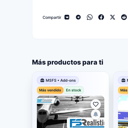
Compartir
Más productos para ti
MSFS • Add-ons
Más vendido
En stock
Más