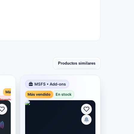
Productos similares
MSFS • Add-ons
Más vendido
Más vendido
En stock
almente agotado