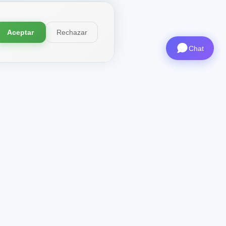
Aceptar
Rechazar
Chat
ma X-
Contactos
CEO
: ceo@aviashop.online
Soporte
: support@aviashop.online
—
respuestas lentas
Ventas y asociaciones
:
sales@aviashop.online
Telegram
: @xsSUPPORTonline