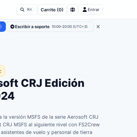
Carrito
(
0
)
Entrar
⌘K
Escribir a soporte
10:00–20:00 (UTC+3)
:
oft CRJ Edición
024
ra la versión MSFS de la serie Aerosoft CRJ
ft CRJ MSFS al siguiente nivel con FS2Crew
 asistentes de vuelo y personal de tierra