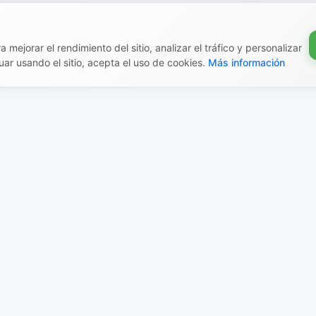
 mejorar el rendimiento del sitio, analizar el tráfico y personalizar
uar usando el sitio, acepta el uso de cookies.
Más información
mación legal
Creado por el ecosiste
Shop
 pública
Documentación
a de privacidad
Artículos educativos
ca de devoluciones
X-Shop AI
a y pago