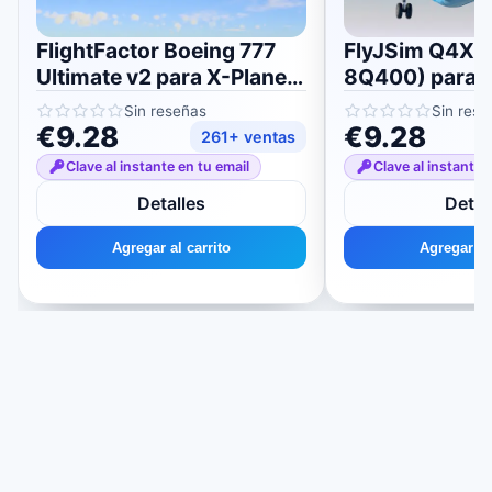
FlightFactor Boeing 777
FlyJSim Q4XP
Ultimate v2 para X-Plane
8Q400) para 
11/12
11/12
Sin reseñas
Sin rese
€9.28
€9.28
261+ ventas
Clave al instante en tu email
Clave al instante 
Detalles
Detal
Agregar al carrito
Agregar al 