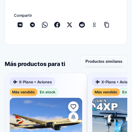
Compartir
Productos similares
Más productos para ti
X-Plane • Aviones
X-Plane • Avion
Más vendido
En stock
Más vendido
En s