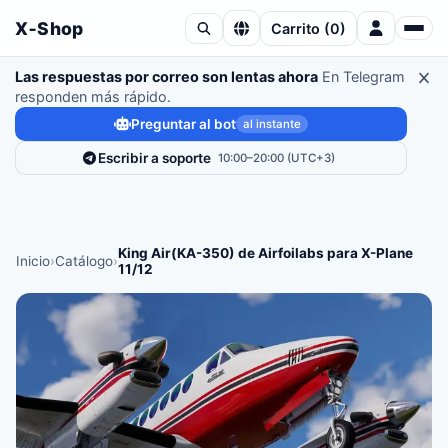
X‑Shop
Carrito
(
0
)
Las respuestas por correo son lentas ahora
En Telegram
responden más rápido.
Preguntar al bot
al instante
Escribir a soporte
10:00–20:00 (UTC+3)
King Air(KA-350) de Airfoilabs para X-Plane
Inicio
›
Catálogo
›
11/12