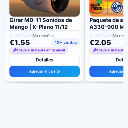
Girar MD-11 Sonidos de
Paquete de so
Mango | X-Plano 11/12
A330-900 Man
Plano 11/12
Sin reseñas
Sin rese
€1.55
€2.05
12+ ventas
Clave al instante en tu email
Clave al instante 
Detalles
Detal
Agregar al carrito
Agregar al 