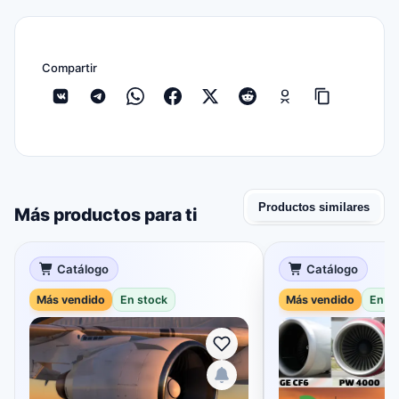
Compartir
Productos similares
Más productos para ti
Catálogo
Catálogo
Más vendido
En stock
Más vendido
En s