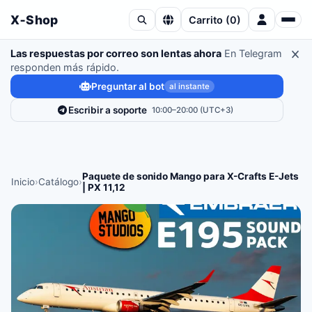
X‑Shop
Carrito
(
0
)
Las respuestas por correo son lentas ahora
En Telegram
responden más rápido.
Preguntar al bot
al instante
Escribir a soporte
10:00–20:00 (UTC+3)
Paquete de sonido Mango para X-Crafts E-Jets
Inicio
›
Catálogo
›
| PX 11,12