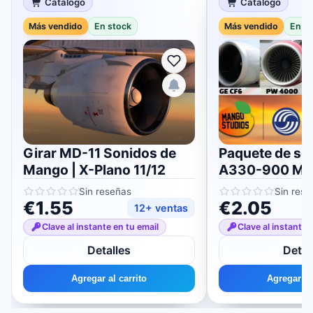
Catálogo
Catálogo
Más vendido
En stock
Más vendido
En s
Girar MD-11 Sonidos de
Paquete de so
Mango | X-Plano 11/12
A330-900 Man
Plano 11/12
Sin reseñas
Sin rese
€1.55
€2.05
12+ ventas
Clave al instante en tu email
Clave al instante 
Detalles
Detal
Agregar al carrito
Agregar al 