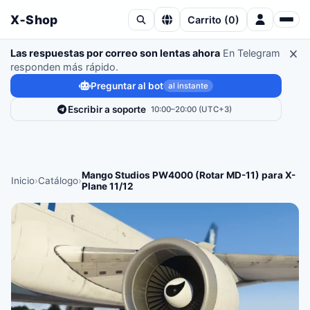
X‑Shop
Carrito
(
0
)
Las respuestas por correo son lentas ahora
En Telegram
responden más rápido.
Preguntar al bot
al instante
Escribir a soporte
10:00–20:00 (UTC+3)
Mango Studios PW4000 (Rotar MD-11) para X-
Inicio
›
Catálogo
›
Plane 11/12