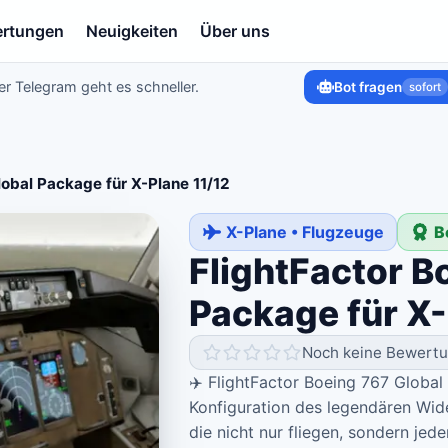
rtungen
Neuigkeiten
Über uns
r Telegram geht es schneller.
Bot fragen
sofort
lobal Package für X-Plane 11/12
X-Plane • Flugzeuge
B
FlightFactor B
Package für X-
Noch keine Bewert
✈️ FlightFactor Boeing 767 Global
Konfiguration des legendären Wide
die nicht nur fliegen, sondern j