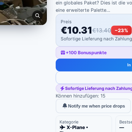
ein globales Paket? Dies ist die v
eine erweiterte Palette…
Preis
€10.31
€13.40
−
23
%
Sofortige Lieferung nach Zahlun
+
100
Bonuspunkte
In
Sofortige Lieferung nach Zahlun
Können hinzufügen: 15
Notify me when price drops
Kategorie
Bestse
X-Plane •
—