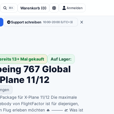
Warenkorb
(
0
)
Anmelden
⌘K
Support schreiben
10:00–20:00 (UTC+3)
ereits 13+ Mal gekauft
Auf Lager:
oeing 767 Global
Plane 11/12
ungen
 Package für X-Plane 11/12 Die maximale
body von FlightFactor ist für diejenigen,
eden Flug erleben möchten 🔥 ⸻ 🛫 Was ist