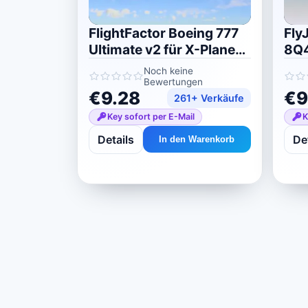
FlightFactor Boeing 777
Fly
Ultimate v2 für X-Plane
8Q4
11/12
Noch keine
Bewertungen
€9.28
€9
261+ Verkäufe
Key sofort per E-Mail
K
Details
De
In den Warenkorb