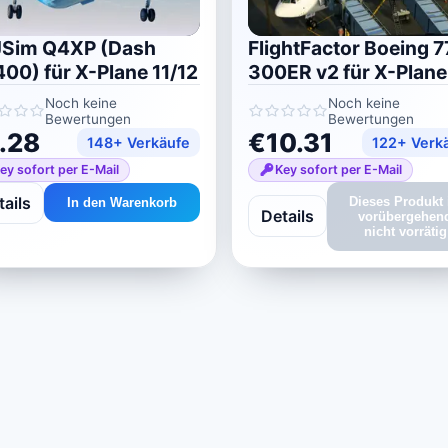
JSim Q4XP (Dash
FlightFactor Boeing 7
00) für X-Plane 11/12
300ER v2 für X-Plane
Noch keine
Noch keine
Bewertungen
Bewertungen
.28
€10.31
148+ Verkäufe
122+ Verk
ey sofort per E-Mail
Key sofort per E-Mail
tails
Dieses Produkt 
In den Warenkorb
Details
vorübergehen
nicht vorrätig