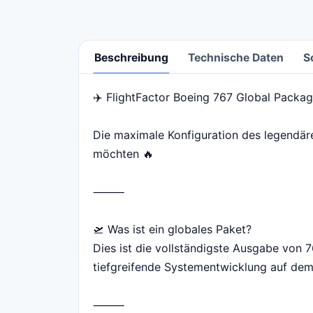
Beschreibung
Technische Daten
S
✈️ FlightFactor Boeing 767 Global Packag
Beschreibung
Die maximale Konfiguration des legendären
möchten 🔥
⸻
🛫 Was ist ein globales Paket?
Dies ist die vollständigste Ausgabe von 7
tiefgreifende Systementwicklung auf dem N
⸻