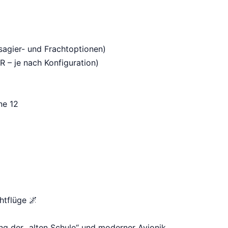
agier- und Frachtoptionen)
 – je nach Konfiguration)
ne 12
htflüge 🌌
g der „alten Schule“ und moderner Avionik