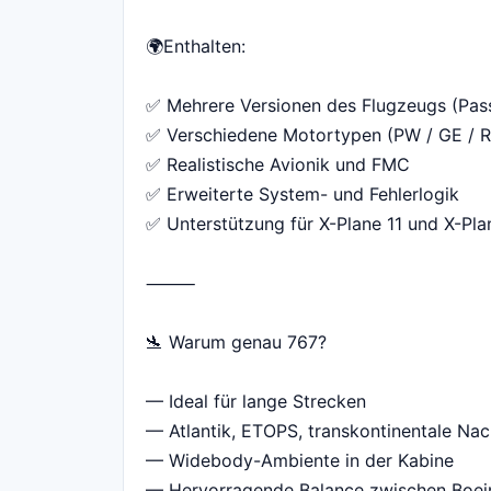
🌍Enthalten:
✅ Mehrere Versionen des Flugzeugs (Pass
✅ Verschiedene Motortypen (PW / GE / RR
✅ Realistische Avionik und FMC
✅ Erweiterte System- und Fehlerlogik
✅ Unterstützung für X-Plane 11 und X-Pla
⸻
🛬 Warum genau 767?
— Ideal für lange Strecken
— Atlantik, ETOPS, transkontinentale Nac
— Widebody-Ambiente in der Kabine
— Hervorragende Balance zwischen Boein