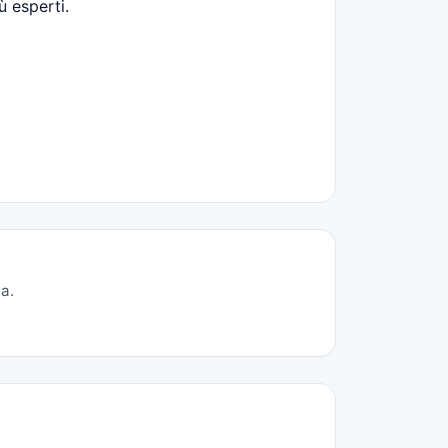
ù esperti.
a.