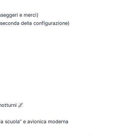
sseggeri e merci)
a seconda della configurazione)
notturni 🌌
hia scuola” e avionica moderna