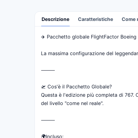
Descrizione
Caratteristiche
Come ri
✈️ Pacchetto globale FlightFactor Boeing 
Descrizione
La massima configurazione del leggendari
⸻
🛫 Cos'è il Pacchetto Globale?
Questa è l'edizione più completa di 767. 
del livello "come nel reale".
⸻
🌍Incluso: