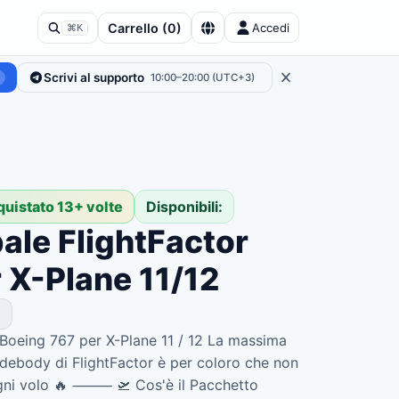
Carrello
(
0
)
Accedi
⌘K
Scrivi al supporto
10:00–20:00 (UTC+3)
quistato 13+ volte
Disponibili:
ale FlightFactor
 X-Plane 11/12
e
 Boeing 767 per X-Plane 11 / 12 La massima
debody di FlightFactor è per coloro che non
ogni volo 🔥 ⸻ 🛫 Cos'è il Pacchetto