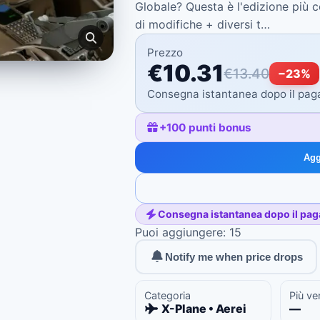
Globale? Questa è l'edizione più 
di modifiche + diversi t…
Prezzo
€10.31
€13.40
−
23
%
Consegna istantanea dopo il pa
+
100
punti bonus
Agg
Consegna istantanea dopo il pa
Puoi aggiungere: 15
Notify me when price drops
Categoria
Più ve
X-Plane • Aerei
—