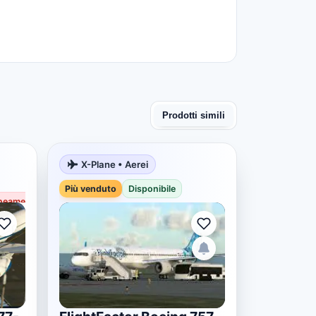
Prodotti simili
X-Plane • Aerei
Più venduto
Più venduto
Disponibile
eamente non disponibile