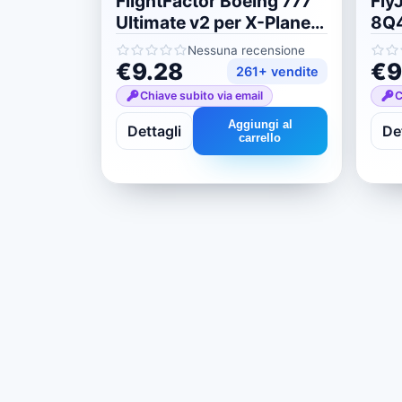
FlightFactor Boeing 777
Fly
Ultimate v2 per X-Plane
8Q4
11/12
11/
Nessuna recensione
€9.28
€9
261+ vendite
Chiave subito via email
C
Aggiungi al
Dettagli
Det
carrello