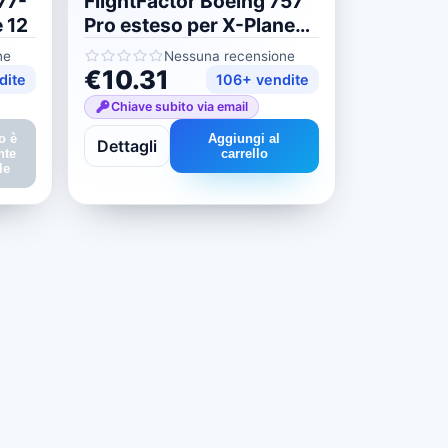
77-
FlightFactor Boeing 757
 12
Pro esteso per X-Plane
11/12
ne
Nessuna recensione
€10.31
dite
106+ vendite
Chiave subito via email
o è
Aggiungi al
Dettagli
nte
carrello
le