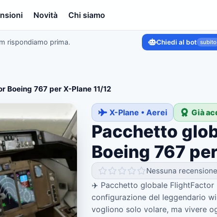
nsioni
Novità
Chi siamo
am rispondiamo prima.
Chiedi al bot
subito
or Boeing 767 per X-Plane 11/12
X-Plane • Aerei
Già ac
Pacchetto glob
Boeing 767 per
Nessuna recension
✈️ Pacchetto globale FlightFactor
configurazione del leggendario wi
vogliono solo volare, ma vivere 