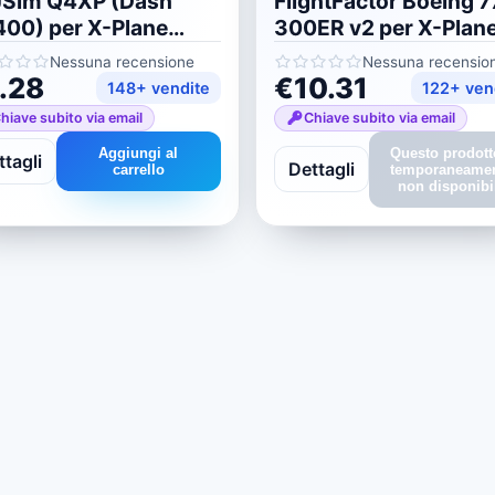
JSim Q4XP (Dash
FlightFactor Boeing 7
00) per X-Plane
300ER v2 per X-Plane
12
Nessuna recensione
Nessuna recensio
.28
€10.31
148+ vendite
122+ ven
hiave subito via email
Chiave subito via email
Aggiungi al
Questo prodott
tagli
Dettagli
carrello
temporaneame
non disponibi