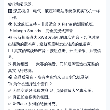
驶仪和显示器。
🎛️ 深度模拟 - 电气、液压和燃油系统像真实飞机一样
工作。
🌍 长途航班支持 - 非常适合 X-Plane 的洲际航班。
🎶 Mango Sounds – 完全沉浸式声音：
🔊 劳斯莱斯遄达 XWB 发动机的真实声音 - 起飞时发
出强劲的轰鸣声，巡航高度时发出轻柔的低语声。
👩‍✈️ 真实的驾驶舱声音 - 按钮点击、开关操作、系统信
号。
👂 机舱氛围——乘客的噪音、门和通风营造出完整的
真实飞行感觉。
🎧 高品质录音 - 所有声音均来自真实飞机录制。
🚀 为什么选择这个套件？
✅ 为航空爱好者和虚拟飞行员提供最大的真实感。
✅ 真正长途客机的氛围。
✅ X-Plane 系列的绝佳补充。