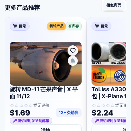
相似商品
更多产品推荐
目录
畅销产品
有库存
目录
旋转 MD-11 芒果声音 | X 平
ToLiss A33
面 11/12
包 | X-Plane 11
暂无评价
暂无评
$1.69
$2.24
12+次销售
密钥即时发送到邮箱
密钥即时发送到邮
详情
详