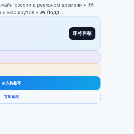
нлайн-сессии в реальном времени • 🗺️
в и маршрутов • 🎮 Подд…
即将售罄
加入购物车
立即购买