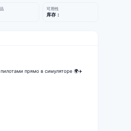
品
可用性
库存：
 пилотами прямо в симуляторе 🌍✈️