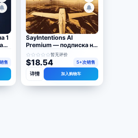
а 1
SayIntentions AI
ваш
Premium — подписка на
1 месяц
暂无评价
$18.54
次销售
5+次销售
详情
加入购物车