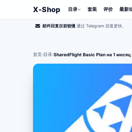
X‑Shop
目录
套装
评价
最新
邮件回复目前较慢
通过 Telegram 回复更快。
首页
目录
›
›
SharedFlight Basic Plan на 1 меся