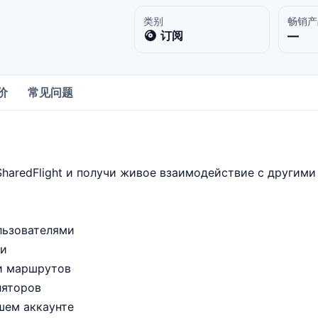
类别
畅销产
订阅
—
价
常见问题
haredFlight и получи живое взаимодействие с другими
льзователями
ни
 и маршрутов
ляторов
шем аккаунте