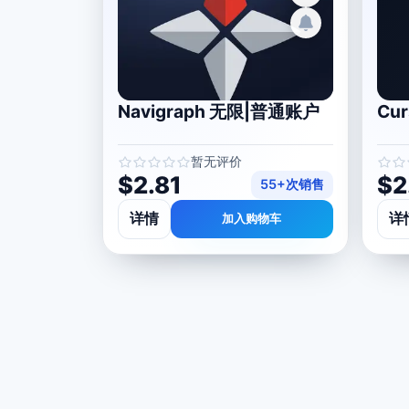
Navigraph 无限|普通账户
Cur
暂无评价
$2.81
$2
55+次销售
详情
详
加入购物车