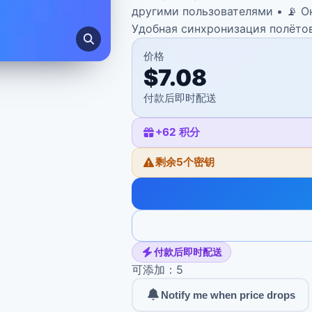
другими пользователями • 📡 О
Удобная синхронизация полёто
价格
$7.08
付款后即时配送
+
62
积分
剩余5个密钥
付款后即时配送
可添加：5
Notify me when price drops