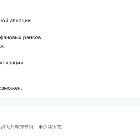
ной авиации
 фановых рейсов
фа
активации
озможен.
R，并在起飞前整理简报。用你的语言。