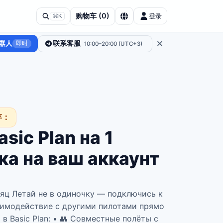
购物车
(
0
)
登录
⌘K
器人
联系客服
即时
10:00–20:00 (UTC+3)
存：
asic Plan на 1
ка на ваш аккаунт
1 месяц Летай не в одиночку — подключись к
заимодействие с другими пилотами прямо
 в Basic Plan: • 👥 Совместные полёты с