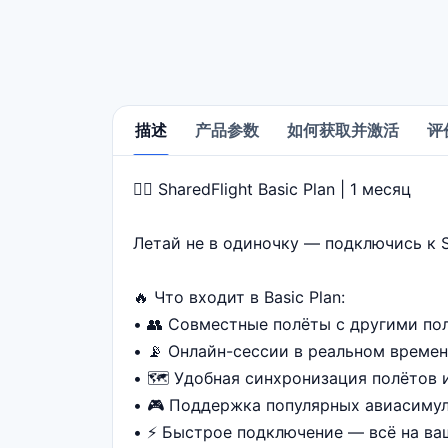
描述
产品参数
如何获取并激活
评
🧑‍✈️ SharedFlight Basic Plan | 1 месяц
描述
Летай не в одиночку — подключись к S
🔥 Что входит в Basic Plan:
• 👥 Совместные полёты с другими по
• 📡 Онлайн-сессии в реальном време
• 🗺️ Удобная синхронизация полётов
• 🎮 Поддержка популярных авиасиму
• ⚡ Быстрое подключение — всё на ва