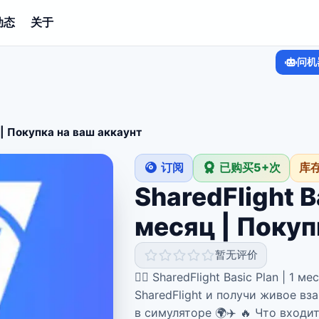
动态
关于
问机
ц | Покупка на ваш аккаунт
订阅
已购买5+次
库
SharedFlight B
месяц | Покуп
暂无评价
🧑‍✈️ SharedFlight Basic Plan | 
SharedFlight и получи живое в
в симуляторе 🌍✈️ 🔥 Что входит