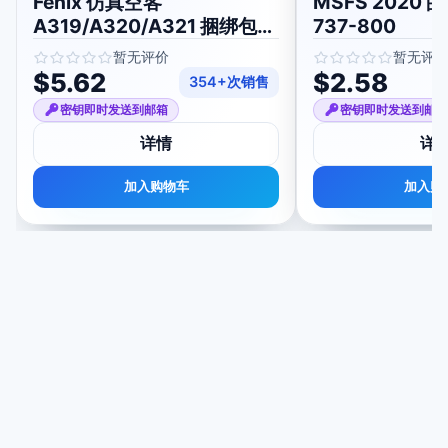
Fenix 仿真空客
MSFS 2020 
A319/A320/A321 捆绑包适
737-800
用于 MSFS 2020/2024
暂无评价
暂无评
$5.62
$2.58
354+次销售
密钥即时发送到邮箱
密钥即时发送到邮
详情
详
加入购物车
加入购