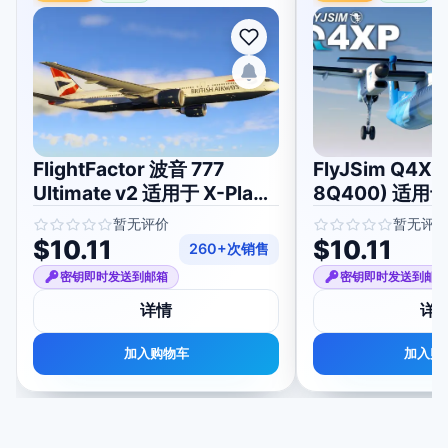
FlightFactor 波音 777
FlyJSim Q4XP
Ultimate v2 适用于 X-Plane
8Q400) 适用于 
11/12
11/12
暂无评价
暂无评
$10.11
$10.11
260+次销售
密钥即时发送到邮箱
密钥即时发送到邮
详情
详
加入购物车
加入购