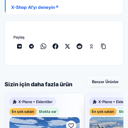
X-Shop AI'yı deneyin
↗
Paylaş
Benzer Ürünler
Sizin için daha fazla ürün
X-Plane • Eklentiler
X-Plane • Eklenti
En çok satan
Stokta var
En çok satan
Stokt