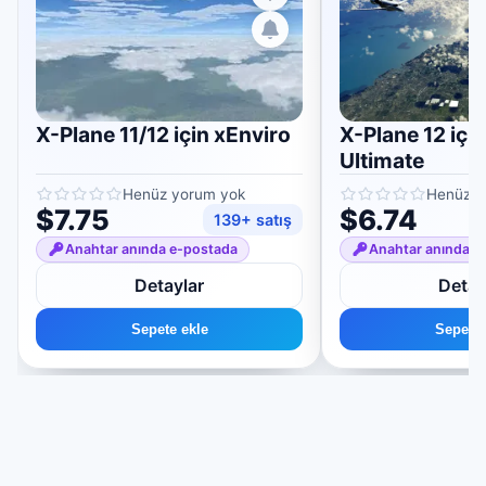
X-Plane 11/12 için xEnviro
X-Plane 12 içi
Ultimate
Henüz yorum yok
Henüz y
$7.75
$6.74
139+ satış
Anahtar anında e-postada
Anahtar anında e
Detaylar
Detay
Sepete ekle
Sepete 