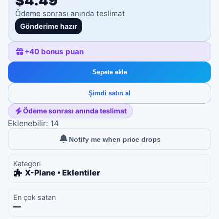
$4.49
Ödeme sonrası anında teslimat
Gönderime hazır
+
40
bonus puan
Sepete ekle
Şimdi satın al
Ödeme sonrası anında teslimat
Eklenebilir: 14
Notify me when price drops
Kategori
X-Plane • Eklentiler
En çok satan
—