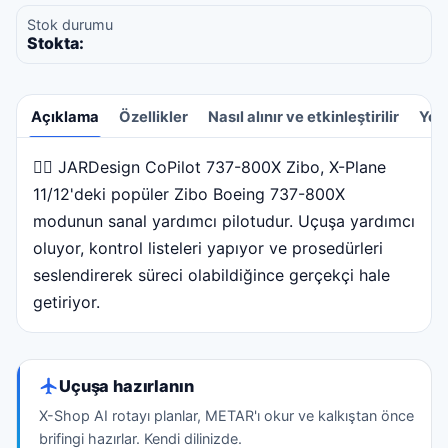
Stok durumu
Stokta:
Açıklama
Özellikler
Nasıl alınır ve etkinleştirilir
Yor
🧑‍✈️ JARDesign CoPilot 737-800X Zibo, X-Plane
Açıklama
11/12'deki popüler Zibo Boeing 737-800X
modunun sanal yardımcı pilotudur. Uçuşa yardımcı
oluyor, kontrol listeleri yapıyor ve prosedürleri
seslendirerek süreci olabildiğince gerçekçi hale
getiriyor.
Uçuşa hazırlanın
X-Shop AI rotayı planlar, METAR'ı okur ve kalkıştan önce
brifingi hazırlar. Kendi dilinizde.