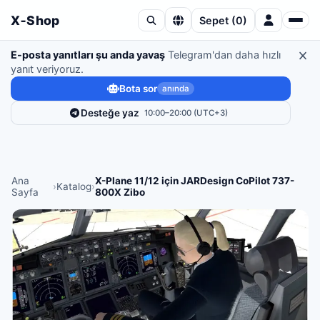
X‑Shop
Sepet
(
0
)
E-posta yanıtları şu anda yavaş
Telegram'dan daha hızlı
yanıt veriyoruz.
Bota sor
anında
Desteğe yaz
10:00–20:00 (UTC+3)
Ana
X-Plane 11/12 için JARDesign CoPilot 737-
›
Katalog
›
Sayfa
800X Zibo