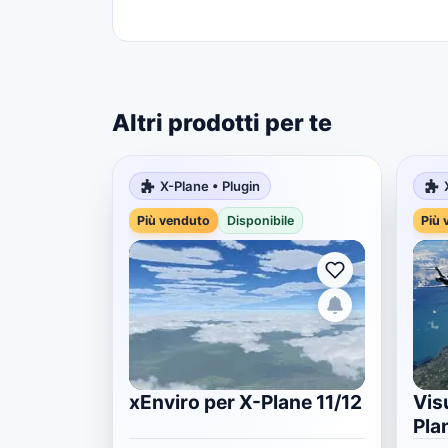
Altri prodotti per te
X-Plane • Plugin
Più venduto
Disponibile
Più 
xEnviro per X-Plane 11/12
Vis
Pla