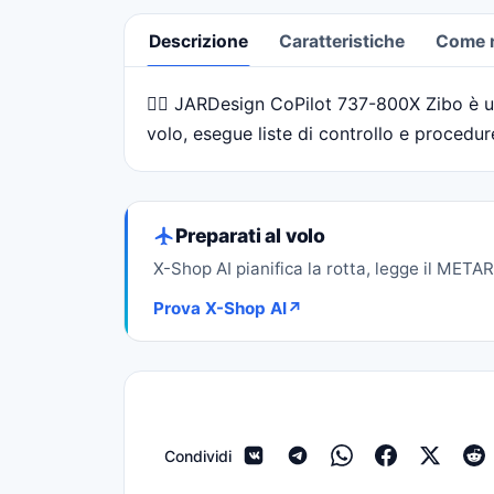
Descrizione
Caratteristiche
Come ri
🧑‍✈️ JARDesign CoPilot 737-800X Zibo è u
Descrizione
volo, esegue liste di controllo e procedure
Preparati al volo
X-Shop AI pianifica la rotta, legge il METAR 
Prova X-Shop AI
↗
Condividi