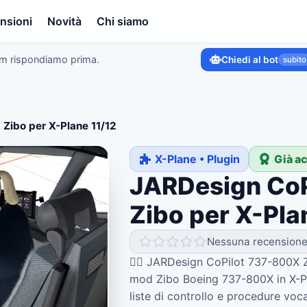
nsioni
Novità
Chi siamo
am rispondiamo prima.
Chiedi al bot
subito
Zibo per X-Plane 11/12
X-Plane • Plugin
Già a
JARDesign CoP
Zibo per X-Pla
Nessuna recension
🧑‍✈️ JARDesign CoPilot 737-800X Z
mod Zibo Boeing 737-800X in X-Pla
liste di controllo e procedure voca