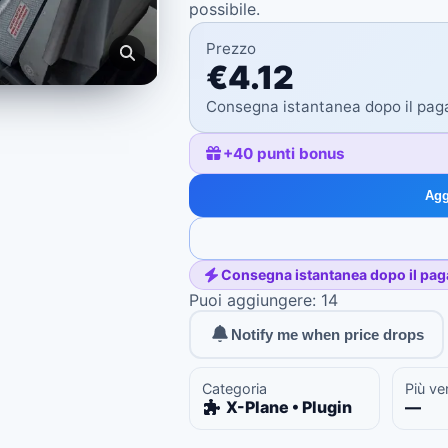
possibile.
Prezzo
€4.12
Consegna istantanea dopo il pa
+
40
punti bonus
Agg
Consegna istantanea dopo il pa
Puoi aggiungere: 14
Notify me when price drops
Categoria
Più ve
X-Plane • Plugin
—