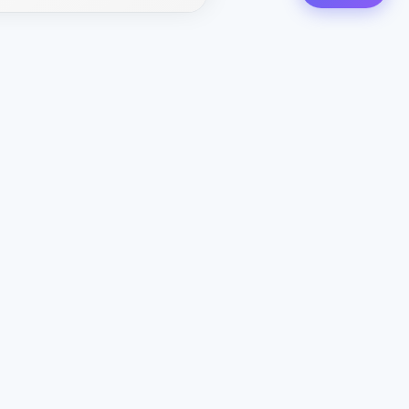
 X-
Contatti
CEO
: ceo@aviashop.online
Supporto
: support@aviashop.online
—
risposte lente
Vendite e partnership
:
sales@aviashop.online
Telegram
: @xsSUPPORTonline
Telegram Channel
: @aviash0p
Assistente
: @xshop_assistant_bot
Contattaci