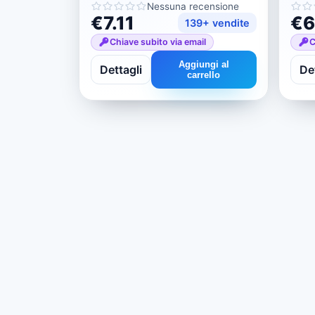
Nessuna recensione
€7.11
€6
139+ vendite
Chiave subito via email
C
Aggiungi al
Dettagli
Det
carrello