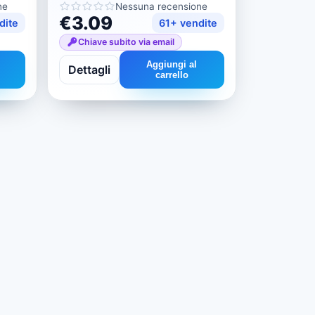
Plane 11/12
ne
Nessuna recensione
€3.09
dite
61+ vendite
Chiave subito via email
Aggiungi al
Dettagli
carrello