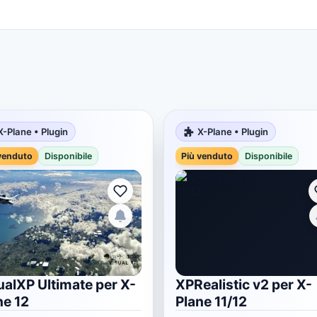
X-Plane • Plugin
X-Plane • Plugin
venduto
Disponibile
Più venduto
Disponibile
ualXP Ultimate per X-
XPRealistic v2 per X-
ne 12
Plane 11/12