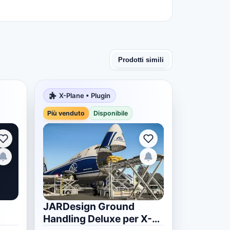
Prodotti simili
X-Plane • Plugin
Più venduto
Disponibile
JARDesign Ground
Handling Deluxe per X-