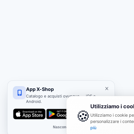
App X-Shop
Catalogo e acquisti ovunque — iOS e
Android.
Utilizziamo i coo
🍪
Utilizziamo i cookie per
personalizzare i conten
Nascondi
più