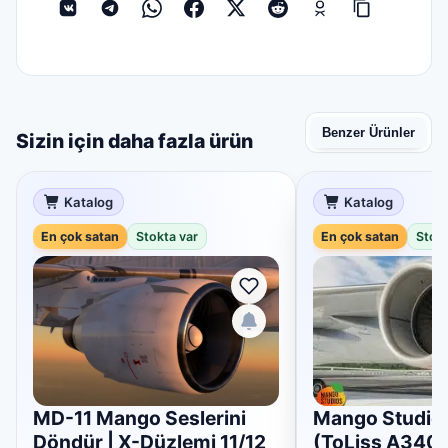
Benzer Ürünler
Sizin için daha fazla ürün
Katalog
Katalog
En çok satan
Stokta var
En çok satan
Stokt
MD-11 Mango Seslerini
Mango Studios
Döndür | X-Düzlemi 11/12
(ToLiss A340)