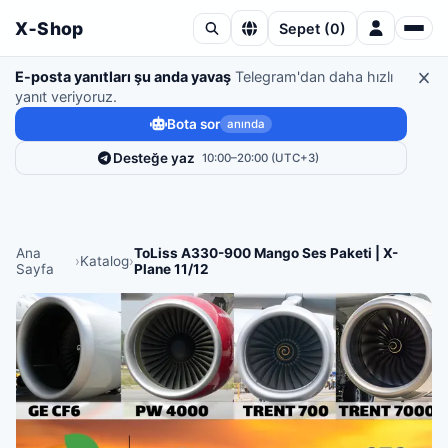
X‑Shop
Sepet
(
0
)
E-posta yanıtları şu anda yavaş
Telegram'dan daha hızlı
yanıt veriyoruz.
Bota sor
anında
Desteğe yaz
10:00–20:00 (UTC+3)
Ana
ToLiss A330-900 Mango Ses Paketi | X-
›
Katalog
›
Sayfa
Plane 11/12