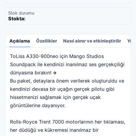
Stok durumu
Stokta:
Açıklama
Özellikler
Nasıl alınır ve etkinleştirilir
Yor
ToLiss A330-900neo için Mango Studios
Açıklama
Soundpack ile kendinizi inanılmaz ses gerçekçiliği
dünyasına bırakın! ✈️
Bu paket, detaylara önem verilerek oluşturuldu ve
kendinizi devasa bir uçağın gerçek pilotu gibi
hissetmenizi sağlamak için gerçek uçak
görüntülerine dayanıyor.
Rolls-Royce Trent 7000 motorlarının her tıklaması,
her düdüğü ve kükremesi inanılmaz bir