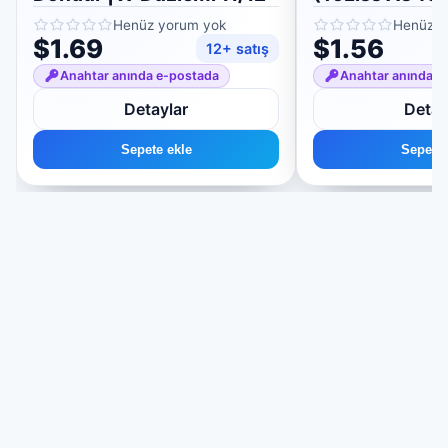
11/12 için
Henüz yorum yok
Henüz y
$1.69
$1.56
12+ satış
Anahtar anında e-postada
Anahtar anında e
Detaylar
Detay
Sepete ekle
Sepete 