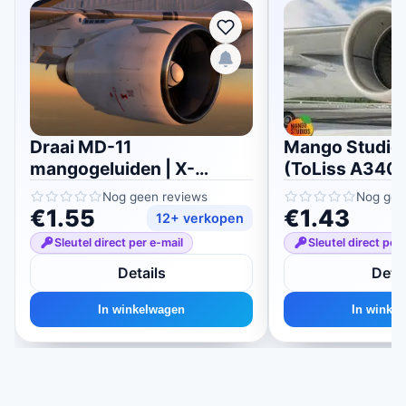
Draai MD-11
Mango Studios
mangogeluiden | X-
(ToLiss A340)
vliegtuig 11/12
Plane 11/12
Nog geen reviews
Nog gee
€1.55
€1.43
12+ verkopen
Sleutel direct per e-mail
Sleutel direct per
Details
Detai
In winkelwagen
In winke