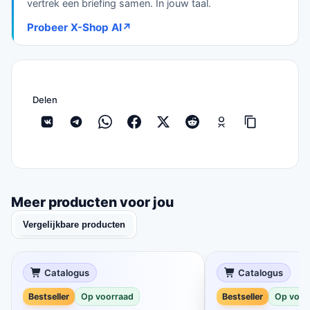
vertrek een briefing samen. In jouw taal.
Probeer X-Shop AI
↗
Delen
Meer producten voor jou
Vergelijkbare producten
Catalogus
Catalogus
Bestseller
Op voorraad
Bestseller
Op voor