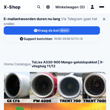
X‑Shop
Winkelwagen
(
0
)
E-mailantwoorden duren nu lang
Via Telegram gaat het
sneller.
Vraag de bot
direct
Support berichten
10:00–20:00 (UTC+3)
ToLiss A330-900 Mango-geluidspakket | X-
Home
›
Catalogus
›
vliegtuig 11/12