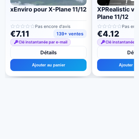
xEnviro pour X-Plane 11/12
XPRealistic v2
Plane 11/12
Pas encore d'avis
Pas enco
€7.11
€4.12
139+ ventes
Clé instantanée par e-mail
Clé instantanée p
Détails
Détai
Ajouter au panier
Ajouter au