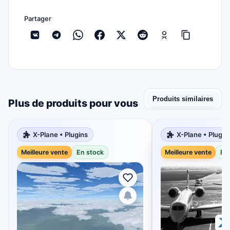
Partager
Produits similaires
Plus de produits pour vous
X-Plane • Plugins
X-Plane • Plugin
Meilleure vente
En stock
Meilleure vente
En