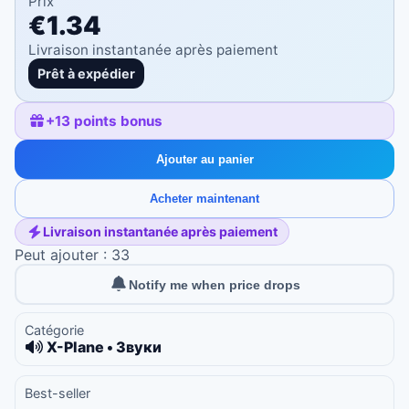
Prix
€1.34
Livraison instantanée après paiement
Prêt à expédier
+
13
points bonus
Ajouter au panier
Acheter maintenant
Livraison instantanée après paiement
Peut ajouter : 33
Notify me when price drops
Catégorie
X-Plane • Звуки
Best-seller