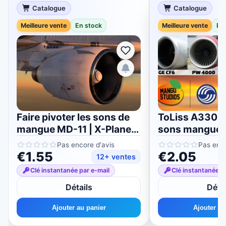
Catalogue
Catalogue
Meilleure vente
En stock
Meilleure vente
En
Faire pivoter les sons de
ToLiss A330-
mangue MD-11 | X-Plane
sons mangue |
11/12
11/12
Pas encore d'avis
Pas enco
€1.55
€2.05
12+ ventes
Clé instantanée par e-mail
Clé instantanée p
Détails
Détai
Ajouter au panier
Ajouter au