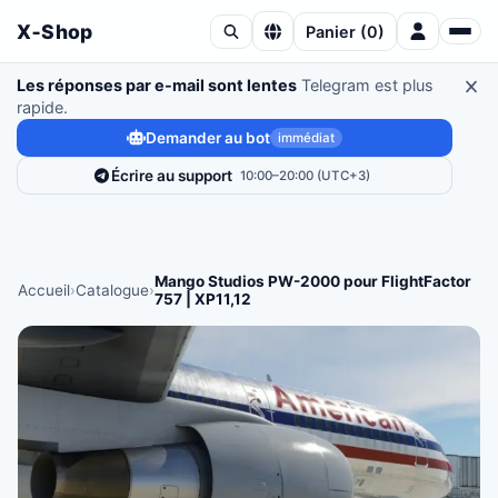
X‑Shop
Panier
(
0
)
Les réponses par e-mail sont lentes
Telegram est plus
rapide.
Demander au bot
immédiat
Écrire au support
10:00–20:00 (UTC+3)
Mango Studios PW-2000 pour FlightFactor
Accueil
›
Catalogue
›
757 | XP11,12