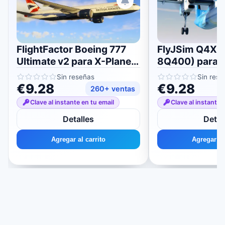
FlightFactor Boeing 777
FlyJSim Q4XP
Ultimate v2 para X-Plane
8Q400) para 
11/12
11/12
Sin reseñas
Sin rese
€9.28
€9.28
260+ ventas
Clave al instante en tu email
Clave al instante 
Detalles
Detal
Agregar al carrito
Agregar al 