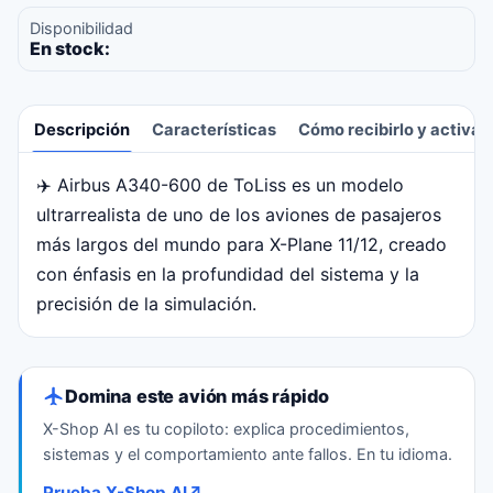
Disponibilidad
En stock:
Descripción
Características
Cómo recibirlo y activar
✈️ Airbus A340-600 de ToLiss es un modelo
Descripción
ultrarrealista de uno de los aviones de pasajeros
más largos del mundo para X-Plane 11/12, creado
con énfasis en la profundidad del sistema y la
precisión de la simulación.
Domina este avión más rápido
X-Shop AI es tu copiloto: explica procedimientos,
sistemas y el comportamiento ante fallos. En tu idioma.
Prueba X-Shop AI
↗