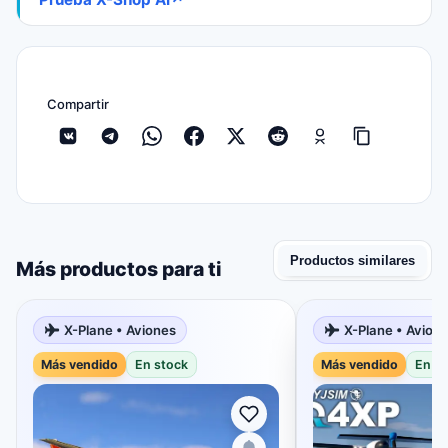
Compartir
Productos similares
Más productos para ti
X-Plane • Aviones
X-Plane • Avion
Más vendido
En stock
Más vendido
En s