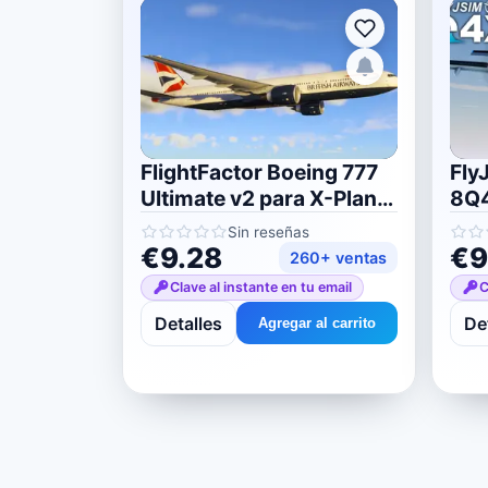
FlightFactor Boeing 777
Fly
Ultimate v2 para X-Plane
8Q4
11/12
11/
Sin reseñas
€9.28
€9
260+ ventas
Clave al instante en tu email
C
Detalles
De
Agregar al carrito