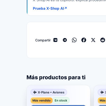
Prueba X-Shop AI
↗
Compartir
Más productos para ti
X-Plane • Aviones
Más vendido
En stock
Más