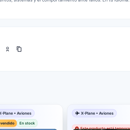
X-Plane • Aviones
X-Plane • Aviones
 vendido
En stock
Este producto está tempor