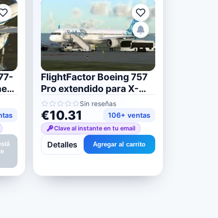
77-
FlightFactor Boeing 757
ne
Pro extendido para X-
Plane 11/12
Sin reseñas
€10.31
ntas
106+ ventas
Clave al instante en tu email
Detalles
está
Agregar al carrito
te