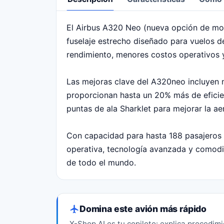
El Airbus A320 Neo (nueva opción de mot
Descripción
fuselaje estrecho diseñado para vuelos d
rendimiento, menores costos operativos 
Las mejoras clave del A320neo incluyen 
proporcionan hasta un 20% más de eficie
puntas de ala Sharklet para mejorar la ae
Con capacidad para hasta 188 pasajeros 
operativa, tecnología avanzada y comodid
de todo el mundo.
Domina este avión más rápido
X-Shop AI es tu copiloto: explica procedim