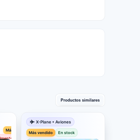
Productos similares
X-Plane • Aviones
Más vendido
Más vendido
En stock
almente agotado