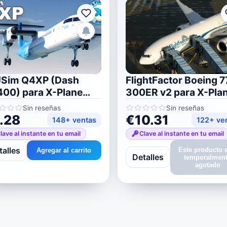
JSim Q4XP (Dash
FlightFactor Boeing 7
00) para X-Plane
300ER v2 para X-Pla
12
12
Sin reseñas
Sin reseñas
.28
€10.31
148+ ventas
122+ ve
lave al instante en tu email
Clave al instante en tu email
talles
Este producto 
Agregar al carrito
Detalles
temporalmen
agotado