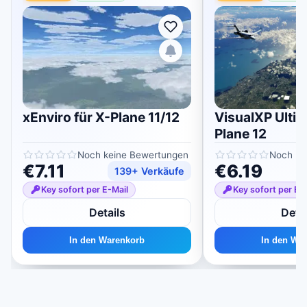
xEnviro für X-Plane 11/12
VisualXP Ultim
Plane 12
Noch keine Bewertungen
Noch ke
€7.11
€6.19
139+ Verkäufe
Key sofort per E-Mail
Key sofort per E-
Details
Detai
In den Warenkorb
In den Wa