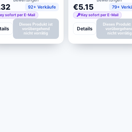
.32
€5.15
92+ Verkäufe
79+ Verk
ey sofort per E-Mail
Key sofort per E-Mail
Dieses Produkt ist
Dieses Produkt 
tails
Details
vorübergehend
vorübergehen
nicht vorrätig
nicht vorrätig