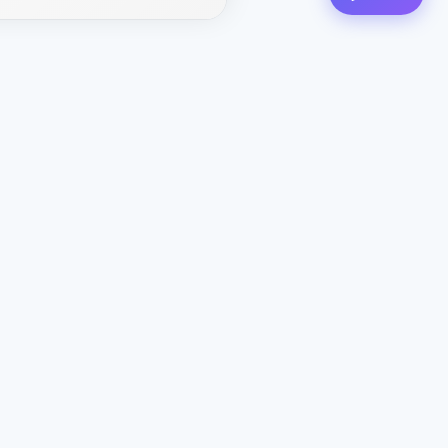
Kontakte
CEO
: ceo@aviashop.online
Support
: support@aviashop.online
—
langsame Antworten
Vertrieb & Partnerschaften
:
sales@aviashop.online
Telegram
: @xsSUPPORTonline
Telegram Channel
: @aviash0p
Assistent
: @xshop_assistant_bot
Kontakt