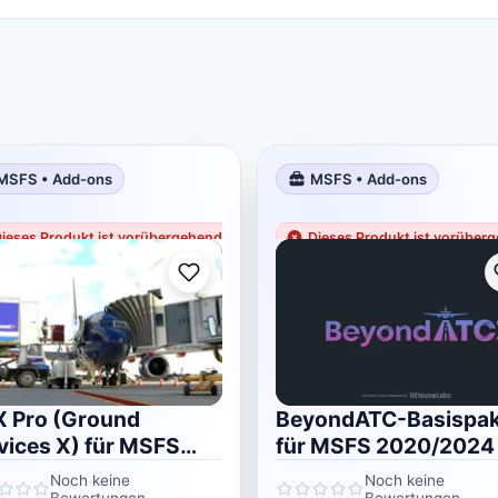
MSFS • Add-ons
MSFS • Add-ons
Bestseller
ieses Produkt ist vorübergehend nicht vorrätig
Dieses Produkt ist vorüberg
 Pro (Ground
BeyondATC-Basispak
vices X) für MSFS
für MSFS 2020/2024
20/2024
Noch keine
Noch keine
Bewertungen
Bewertungen