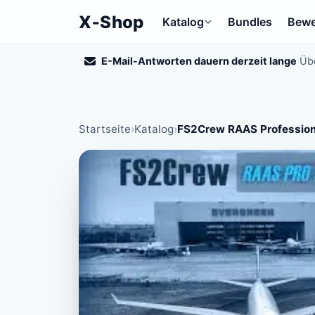
X‑Shop
Katalog
Bundles
Bewe
E-Mail-Antworten dauern derzeit lange
Übe
Startseite
›
Katalog
›
FS2Crew RAAS Profession