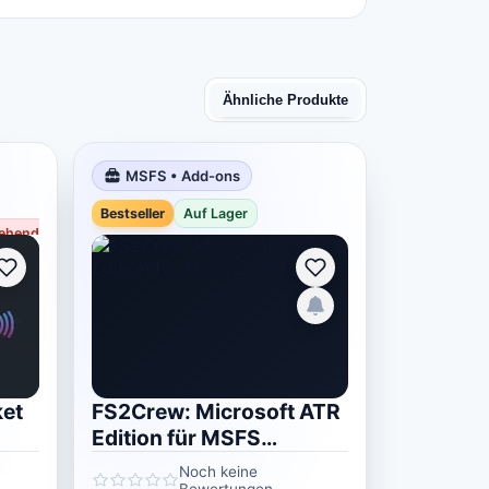
Ähnliche Produkte
MSFS • Add-ons
Bestseller
Bestseller
Auf Lager
ehend nicht vorrätig
et
FS2Crew: Microsoft ATR
Edition für MSFS
2020/2024
Noch keine
Bewertungen