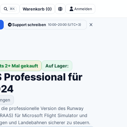
Warenkorb
(
0
)
Anmelden
⌘K
Support schreiben
10:00–20:00 (UTC+3)
ts 2+ Mal gekauft
Auf Lager:
Professional für
024
ungen
 die professionelle Version des Runway
AAS) für Microsoft Flight Simulator und
wegen und Landebahnen sicherer zu steuern.