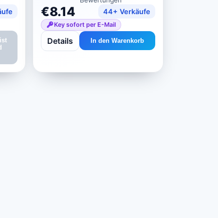
€8.14
äufe
44+ Verkäufe
Key sofort per E-Mail
Details
ist
In den Warenkorb
d