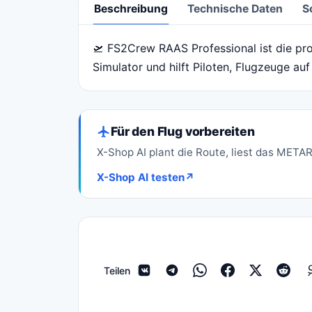
Beschreibung
Technische Daten
S
🛫 FS2Crew RAAS Professional ist die pr
Beschreibung
Simulator und hilft Piloten, Flugzeuge a
Für den Flug vorbereiten
X-Shop AI plant die Route, liest das METAR
X-Shop AI testen
↗
Teilen