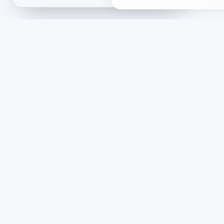
Shop
Rech
Über uns
Öffent
Themen-Bundles
Datens
Bewertungen
Rückga
Neuigkeiten
Liefer
Partner & Projekte
Cookie
Bewert