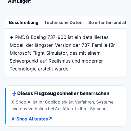
Auf Lager:
Beschreibung
Technische Daten
So erhalten und akti
✈️ PMDG Boeing 737-900 ist ein detailliertes
Beschreibung
Modell der längsten Version der 737-Familie für
Microsoft Flight Simulator, das mit einem
Schwerpunkt auf Realismus und moderner
Technologie erstellt wurde.
Dieses Flugzeug schneller beherrschen
X-Shop AI ist Ihr Copilot: erklärt Verfahren, Systeme
und das Verhalten bei Ausfällen. In Ihrer Sprache.
X-Shop AI testen
↗