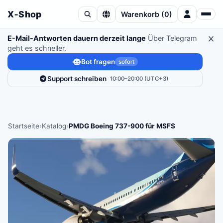
X‑Shop
Warenkorb
(
0
)
E-Mail-Antworten dauern derzeit lange
Über Telegram
geht es schneller.
Bot fragen
sofort
Support schreiben
10:00–20:00 (UTC+3)
Startseite
›
Katalog
›
PMDG Boeing 737-900 für MSFS