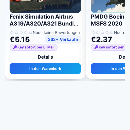
Fenix ​​​​Simulation Airbus
PMDG Boeing 
A319/A320/A321 Bundle
MSFS 2020
für MSFS 2020/2024
Noch keine Bewertungen
Noch ke
€5.15
€2.37
362+ Verkäufe
Key sofort per E-Mail
Key sofort per E-
Details
Detai
In den Warenkorb
In den Wa