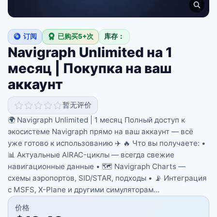
订阅
已购买5+次
库存：
Navigraph Unlimited на 1
месяц | Покупка на ваш
аккаунт
暂无评价
🌍 Navigraph Unlimited | 1 месяц Полный доступ к
экосистеме Navigraph прямо на ваш аккаунт — всё
уже готово к использованию ✈️ 🔥 Что вы получаете: •
📊 Актуальные AIRAC-циклы — всегда свежие
навигационные данные • 🗺️ Navigraph Charts —
схемы аэропортов, SID/STAR, подходы • 📡 Интеграция
с MSFS, X-Plane и другими симуляторам…
价格