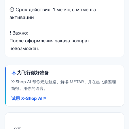
⏱ Срок действия: 1 месяц с момента
активации
❗️ Важно:
После оформления заказа возврат
невозможен.
为飞行做好准备
X-Shop AI 帮你规划航路、解读 METAR，并在起飞前整理
简报。用你的语言。
试用 X-Shop AI
↗