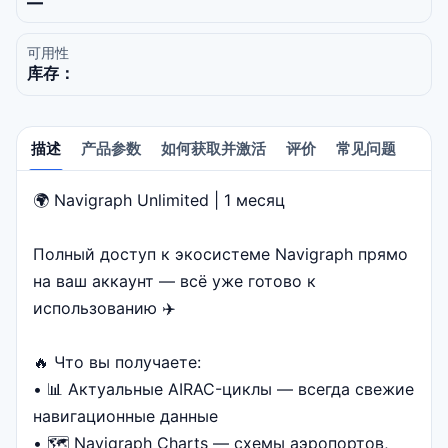
—
可用性
库存：
描述
产品参数
如何获取并激活
评价
常见问题
🌍 Navigraph Unlimited | 1 месяц
描述
Полный доступ к экосистеме Navigraph прямо
на ваш аккаунт — всё уже готово к
использованию ✈️
🔥 Что вы получаете:
• 📊 Актуальные AIRAC-циклы — всегда свежие
навигационные данные
• 🗺️ Navigraph Charts — схемы аэропортов,