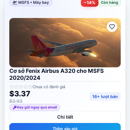
−
14
%
MSFS • Máy bay
Còn hàng
Cơ sở Fenix ​​​​Airbus A320 cho MSFS
2020/2024
Chưa có đánh giá
$3.37
16+ lượt bán
$3.93
Key gửi ngay qua email
Chi tiết
Thêm vào giỏ