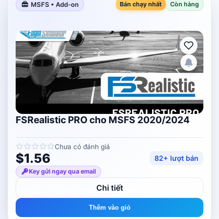
MSFS • Add-on
Bán chạy nhất
Còn hàng
FSRealistic PRO cho MSFS 2020/2024
Chưa có đánh giá
$1.56
82+ lượt bán
Key gửi ngay qua email
Chi tiết
Thêm vào giỏ