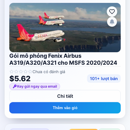
Gói mô phỏng Fenix ​​​​Airbus
A319/A320/A321 cho MSFS 2020/2024
Chưa có đánh giá
$5.62
101+ lượt bán
Key gửi ngay qua email
Chi tiết
Thêm vào giỏ