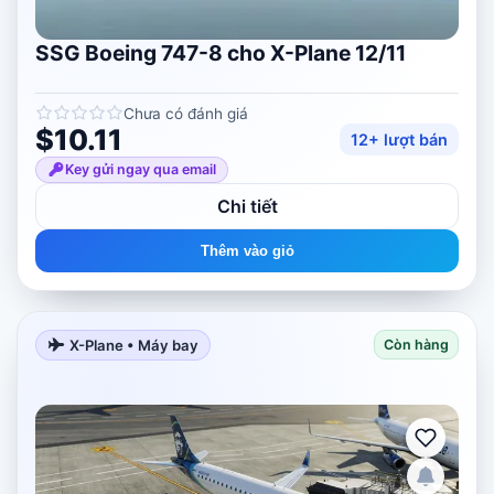
SSG Boeing 747-8 cho X-Plane 12/11
Chưa có đánh giá
$10.11
12+ lượt bán
Key gửi ngay qua email
Chi tiết
Thêm vào giỏ
X-Plane • Máy bay
Còn hàng