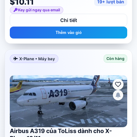
$10.11
19+ lượt bán
Key gửi ngay qua email
Chi tiết
Thêm vào giỏ
X-Plane • Máy bay
Còn hàng
Airbus A319 của ToLiss dành cho X-