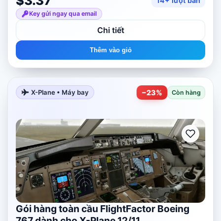
$3.37
14+ lượt bán
Key gửi ngay qua email
Chi tiết
Thêm vào giỏ
−
23
%
X-Plane • Máy bay
Còn hàng
Gói hàng toàn cầu FlightFactor Boeing
767 dành cho X-Plane 12/11