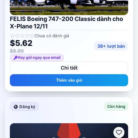
FELIS Boeing 747-200 Classic dành cho
X-Plane 12/11
Chưa có đánh giá
$5.62
38+ lượt bán
$8.99
Key gửi ngay qua email
Chi tiết
Thêm vào giỏ
Đăng ký
Còn hàng