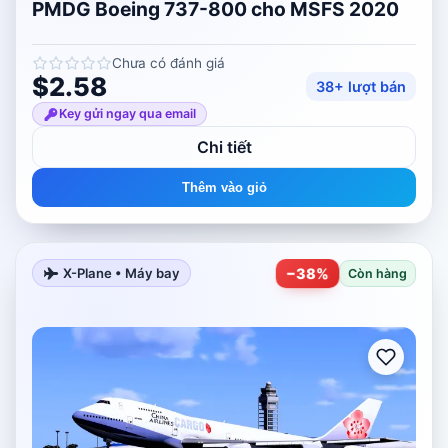
PMDG Boeing 737-800 cho MSFS 2020
Chưa có đánh giá
$2.58
38+ lượt bán
Key gửi ngay qua email
Chi tiết
Thêm vào giỏ
−
38
%
X-Plane • Máy bay
Còn hàng