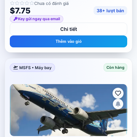
Chưa có đánh giá
$7.75
38+ lượt bán
Key gửi ngay qua email
Chi tiết
Thêm vào giỏ
MSFS • Máy bay
Còn hàng