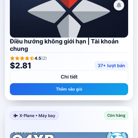
Điều hướng không giới hạn | Tài khoản
chung
4.5
(
2
)
$2.81
37+ lượt bán
Chi tiết
Thêm vào giỏ
X-Plane • Máy bay
Còn hàng