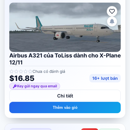
Airbus A321 của ToLiss dành cho X-Plane
12/11
Chưa có đánh giá
$16.85
16+ lượt bán
Key gửi ngay qua email
Chi tiết
Thêm vào giỏ