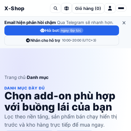
X‑Shop
Giỏ hàng
(
0
)
Email hiện phản hồi chậm
Qua Telegram sẽ nhanh hơn.
Hỏi bot
ngay lập tức
Nhắn cho hỗ trợ
10:00–20:00 (UTC+3)
Trang chủ
›
Danh mục
DANH MỤC ĐẦY ĐỦ
Chọn add-on phù hợp
với buồng lái của bạn
Lọc theo nền tảng, sản phẩm bán chạy hiển thị
trước và kho hàng trực tiếp để mua ngay.