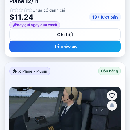
Plane 12/11
Chưa có đánh giá
$11.24
19+ lượt bán
Key gửi ngay qua email
Chi tiết
Thêm vào giỏ
X-Plane • Plugin
Còn hàng