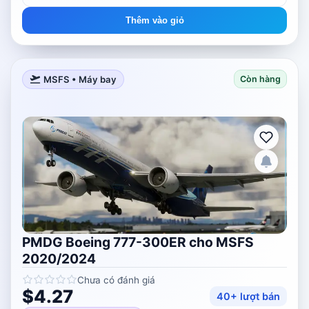
Thêm vào giỏ
MSFS • Máy bay
Còn hàng
PMDG Boeing 777-300ER cho MSFS
2020/2024
Chưa có đánh giá
$4.27
40+ lượt bán