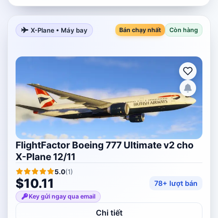
X-Plane • Máy bay
Bán chạy nhất
Còn hàng
FlightFactor Boeing 777 Ultimate v2 cho
X-Plane 12/11
5.0
(
1
)
$10.11
78+ lượt bán
Key gửi ngay qua email
Chi tiết